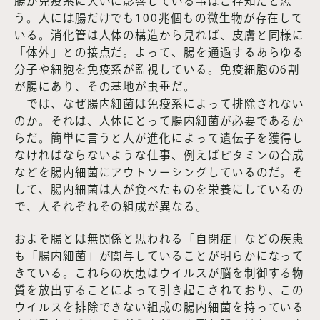
腸が免疫系に大いに影響している事はご存知だと思
う。人には腸だけでも100兆個もの微生物が存在して
いる。消化管は人体の構造から見れば、皮膚と同様に
「体外」との接点だ。よって、腸を通過するあらゆる
分子や細胞を免疫系が監視している。免疫細胞の6割
が腸にあり、その基地が虫垂だ。
では、なぜ腸内細菌は免疫系によって排除されない
のか。それは、人体にとって腸内細菌が必要であるか
らだ。簡単に言うと人が進化によって遺伝子を獲得し
なければならないような仕事、例えばビタミンの合成
などを腸内細菌にアウトソーシングしているのだ。そ
して、腸内細菌は人が食べたものを栄養にしているの
で、人それぞれその組成が異なる。
およそ腸とは無関係と思われる「自閉症」などの疾患
も「腸内細菌」が関与していることが明らかになって
きている。これらの疾患はウイルスが脳を制御する物
質を放出することによって引き起こされており、この
ウイルスを排除できない組成の腸内細菌を持っている