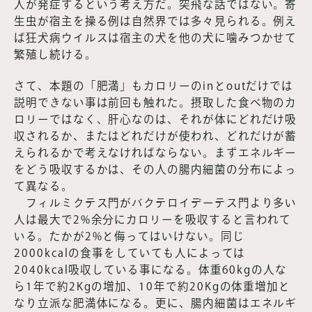
人が発症するという考え方だ。突飛な話ではない。寄
生虫が宿主を操る例は自然界では多々見られる。例え
ば狂犬病ウイルスは宿主の犬を他の犬に噛みつかせて
繁殖し続ける。
さて、本題の「肥満」もカロリーのinとoutだけでは
説明できない事は前回も触れた。摂取した食べ物のカ
ロリーではなく、肝心なのは、それが体にどれだけ吸
収されるか、またはどれだけが使われ、どれだけが蓄
えられるかで考えなければならない。まずエネルギー
をどう吸収するかは、その人の腸内細菌の分布によっ
て異なる。
フィルミクテス門がバクテロイデーテス門より多い
人は最大で2%余分にカロリーを吸収すると言われて
いる。たかが2%と侮ってはいけない。同じ
2000kcalの食事をしていても人によっては
2040kcal吸収している事になる。体重60kgの人な
ら1年で約2Kgの増加、10年で約20Kgの体重増加と
なり立派な肥満体になる。更に、腸内細菌はエネルギ