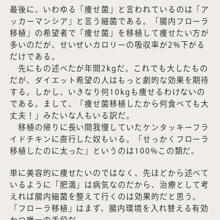
最後に、いわゆる「痩せ菌」と言われているのは「ア
ッカーマンシア」と言う細菌である。「腸内フローラ
移植」の希望者で「痩せ菌」を移植して痩せたい方が
多いのだが、せいぜいカロリーの吸収率が2%下がる
だけである。
先にもの述べたが年間2kgだ。これでも大したもの
だが、ダイエット希望の人はもっと劇的な効果を期待
する。しかし、いきなり何10kgも痩せるわけないの
である。まして、「痩せ菌移植したから何食べても大
丈夫！」みたいな人もいる訳だ。
移植の帰りに長い間我慢していたケンタッキーフラ
イドチキンに直行した奴もいる。「せっかくフローラ
移植したのに太った」というのは100%この類だ。
単に美容的に痩せたいのではなく、先ほどから述べて
いるように「肥満」は病気なのだから、治療として考
えれば腸内細菌を整えて行くのは効果的だと思う。
「フローラ移植」はまず、腸内環境を入れ替える有効