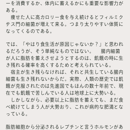
ーを消費するか、体内に蓄えるかにも重要な影響力が
ある。
痩せた人に高カロリー食を与え続けるとフィルミク
テス門の細菌が増えて来る。つまり太りやすい体質に
なってくるのである。
では、「やはり食生活が原因じゃないか？」と思われ
るだろうが、そう単純なものではない。 腸内細菌
が人に脂肪を蓄えさせようとするのは、飢餓の時に生
き残れる確率を高くするためと考えられている。
宿主が生き残らなければ、それと共生している腸内
細菌も生き残れないからだ。実際、人類の歴史では飢
餓が克服されたのは先進国でもほんの数十年前で、現
在でも飢餓で苦しんでいる人は地球上に大勢いる。
しかしながら、必要以上に脂肪を蓄えても、まだ食
べ続けてしまう人が大勢おり、これが病的な肥満とな
っている。
脂肪細胞から分泌されるレプチンと言うホルモンがあ