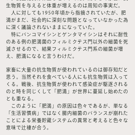
生物質を与えると体重が増えるのは周知の事実だ。
人に対しても1950年頃から指摘されていたが、肥
満がまだ、社会的に深刻な問題となっていなかった為
に深く議論されないままになっていた。
特にバンコマイシンとゲンタマイシンはそれに耐性
のある例の肥満菌のフィルミクテス門以外の細菌を死
滅させるので、結果フィルミクテス門系の細菌が増
え、肥満になると言うわけだ。
家畜に大量の抗生物質が使われているのは御存知だと
思う。当然それを食べている人にも抗生物質は入って
くる。戦後、抗生物質が使われて感染症が駆逐される
のと時を同じくして「肥満」が世界に蔓延し始めたの
とも重なる。
このように「肥満」の原因は色々であるが、単なる
「生活習慣病」ではなく腸内細菌のバランスが崩れた
ことによる栄養貯蔵システムの異常と考えると色々な
意味で辻褄が合う。