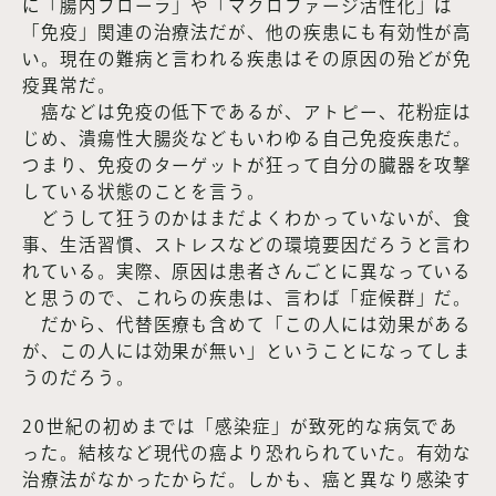
に「腸内フローラ」や「マクロファージ活性化」は
「免疫」関連の治療法だが、他の疾患にも有効性が高
い。現在の難病と言われる疾患はその原因の殆どが免
疫異常だ。
癌などは免疫の低下であるが、アトピー、花粉症は
じめ、潰瘍性大腸炎などもいわゆる自己免疫疾患だ。
つまり、免疫のターゲットが狂って自分の臓器を攻撃
している状態のことを言う。
どうして狂うのかはまだよくわかっていないが、食
事、生活習慣、ストレスなどの環境要因だろうと言わ
れている。実際、原因は患者さんごとに異なっている
と思うので、これらの疾患は、言わば「症候群」だ。
だから、代替医療も含めて「この人には効果がある
が、この人には効果が無い」ということになってしま
うのだろう。
20世紀の初めまでは「感染症」が致死的な病気であ
った。結核など現代の癌より恐れられていた。有効な
治療法がなかったからだ。しかも、癌と異なり感染す