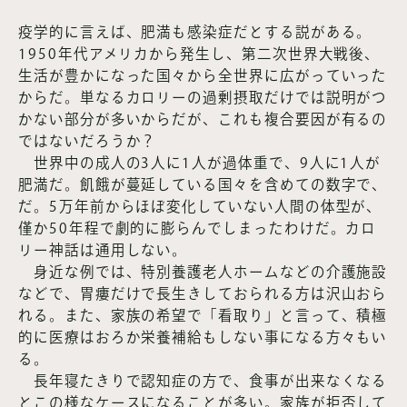
疫学的に言えば、肥満も感染症だとする説がある。
1950年代アメリカから発生し、第二次世界大戦後、
生活が豊かになった国々から全世界に広がっていった
からだ。単なるカロリーの過剰摂取だけでは説明がつ
かない部分が多いからだが、これも複合要因が有るの
ではないだろうか？
世界中の成人の3人に1人が過体重で、9人に1人が
肥満だ。飢餓が蔓延している国々を含めての数字で、
だ。5万年前からほぼ変化していない人間の体型が、
僅か50年程で劇的に膨らんでしまったわけだ。カロ
リー神話は通用しない。
身近な例では、特別養護老人ホームなどの介護施設
などで、胃瘻だけで長生きしておられる方は沢山おら
れる。また、家族の希望で「看取り」と言って、積極
的に医療はおろか栄養補給もしない事になる方々もい
る。
長年寝たきりで認知症の方で、食事が出来なくなる
とこの様なケースになることが多い。家族が拒否して