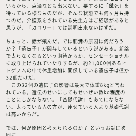
いるから、点滴なども出来ない。要するに「餓死」を
待っている様なものだが、そんな状態でも何ヶ月も持
つのだ。介護系をされている先生方はご経験があると
思うが、「カロリー」では説明出来ないはずだ。
ちょっと、話が飛んだ。では肥満の原因は何だろう
か？「遺伝子」が関与しているという説がある。新薬
で太らなくなるという期待からか、センセーショナル
に取り上げられていたりするが、約21,000個あるヒ
トゲノムの中で体重増加に関係している遺伝子は僅か
32個だけだ。
この32個の遺伝子の影響は最大で体重8kgと言わ
れている。遺伝のせいにしてもせいぜい数kg程度の
ことにしかならない。「基礎代謝」もあてにならな
い。太っている人の方が、痩せている人より基礎代謝
は高いからだ。
では、何が原因と考えられるのか？ というお話は次
回に。