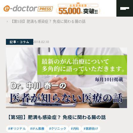
TOP
医者が知らない医療の話
【第5回】肥満も感染症？ 免疫に関わる腸の話
記事・コラム
2018.02.10
【第5回】肥満も感染症？ 免疫に関わる腸の話
#オリジナル
#がん医療
#クリニック
#内科
#医師向け