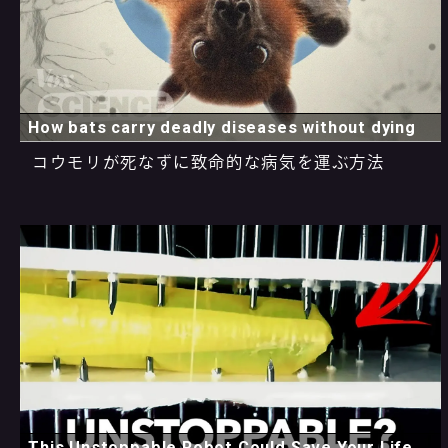
How bats carry deadly diseases without dying
コウモリが死なずに致命的な病気を運ぶ方法
This Unstoppable Robot Could Save Your Life