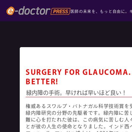
医師の未来を、もっと自由に。
SURGERY FOR GLAUCOMA. 
BETTER!
緑内障の手術。早ければ早いほど良い！
権威あるスワルプ・バトナガル科学技術賞を
緑内障研究の分野の先駆者です。緑内障に苦
難に心を打たれた彼は、この病気に苦しむ人
とが彼の人生の使命となりました。インド西