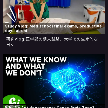
Study Vlog: Med school final exams, productive
days at uni
研究Vlog:医学部の期末試験、大学での生産的な
日々
Why Do Antidepressants Cause Brain Zaps?