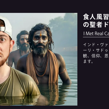
食人風
の聖者
I Met Real C
インド・ヴァ
ーリ・サドゥ
観、信仰、思
ます。