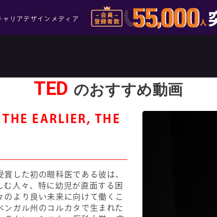
キャリアデザインメディア
TED
のおすすめ動画
THE EARLIER, THE
受賞した初の眼科医である彼は、
しむ人々、特に幼児が直面する困
々のより良い未来に向けて働くこ
ベンガル州のコルカタで生まれた