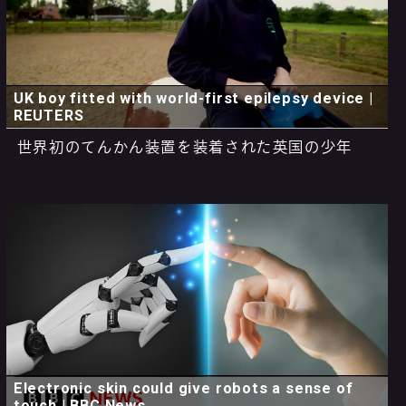
UK boy fitted with world-first epilepsy device |
REUTERS
世界初のてんかん装置を装着された英国の少年
Electronic skin could give robots a sense of
touch | BBC News