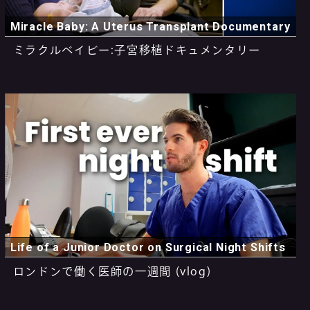
Miracle Baby: A Uterus Transplant Documentary
ミラクルベイビー:子宮移植ドキュメンタリー
Life of a Junior Doctor on Surgical Night Shifts
ロンドンで働く医師の一週間 (vlog)