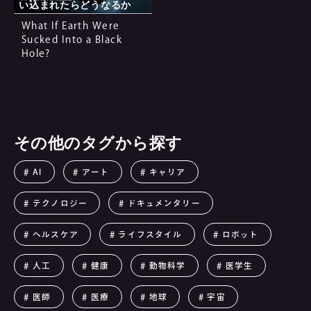
い込まれたらどうなるか
What If Earth Were
Sucked Into a Black
Hole?
その他のタグから探す
AI
アート
キャリア
テクノロジー
ドキュメンタリー
ヘルスケア
ライフスタイル
ロボット
人工
健康
動物科学
医学生
医師
医療
地球
宇宙