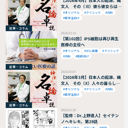
【2026年4月】日本人の起源、縄
文人 その（Ⅺ）彼ら彼女らはど
んな人?
#オリジナル
#クリニック
#内科
#医学生向け
記事・コラム
2026.03.10
【第102回】iPS細胞は再び再生
医療の主役へ
#オリジナル
#がん医療
#クリニック
#内科
#医師向け
記事・コラム
2026.03.01
【2026年3月】日本人の起源、縄
文人 その（X）人々の暮らし〜
遊動から定住へ〜
#オリジナル
#クリニック
#内科
#医学生向け
記事・コラム
2026.02.20
【監修：Dr.上野直人】セイテン
ノヘキレキ。第29話
#オリジナル
#マンガ
#内科