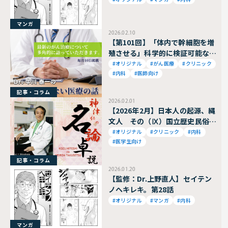
マンガ
2026.02.10
【第101回】「体内で幹細胞を増
殖させる」科学的に検証可能な仮
説
#オリジナル
#がん医療
#クリニック
#内科
#医師向け
記事・コラム
2026.02.01
【2026年2月】日本人の起源、縄
文人 その（Ⅸ）国立歴史民俗博
物館
#オリジナル
#クリニック
#内科
#医学生向け
記事・コラム
2026.01.20
【監修：Dr.上野直人】セイテン
ノヘキレキ。第28話
#オリジナル
#マンガ
#内科
マンガ