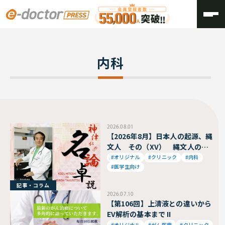
TOP
内科
内科
2026.08.01
【2026年8月】日本人の起源、縄
文人 その（XV） 縄文人の精
神世界
#オリジナル
#クリニック
#内科
#医学生向け
記事・コラム
2026.07.10
【第106回】上清液との違いから
EV解析の基本まで II
#オリジナル
#がん医療
#クリニック