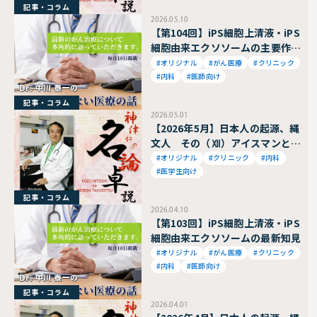
記事・コラム
2026.05.10
【第104回】iPS細胞上清液・iPS
細胞由来エクソソームの主要作用
と応用動向
#オリジナル
#がん医療
#クリニック
#内科
#医師向け
記事・コラム
2026.05.01
【2026年5月】日本人の起源、縄
文人 その（Ⅻ）アイスマンと背
広を着た縄文人
#オリジナル
#クリニック
#内科
#医学生向け
記事・コラム
2026.04.10
【第103回】iPS細胞上清液・iPS
細胞由来エクソソームの最新知見
#オリジナル
#がん医療
#クリニック
#内科
#医師向け
記事・コラム
2026.04.01