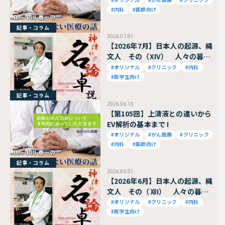
#内科
#医師向け
記事・コラム
2026.07.01
【2026年7月】日本人の起源、縄
文人 その（XIV） 人々の暮ら
し〜編組製品と衣服〜
#オリジナル
#クリニック
#内科
#医学生向け
記事・コラム
2026.06.10
【第105回】上清液との違いから
EV解析の基本まで I
#オリジナル
#がん医療
#クリニック
#内科
#医師向け
記事・コラム
2026.06.01
【2026年6月】日本人の起源、縄
文人 その（ⅫI） 人々の暮ら
し〜木の実と食事文化〜
#オリジナル
#クリニック
#内科
#医学生向け