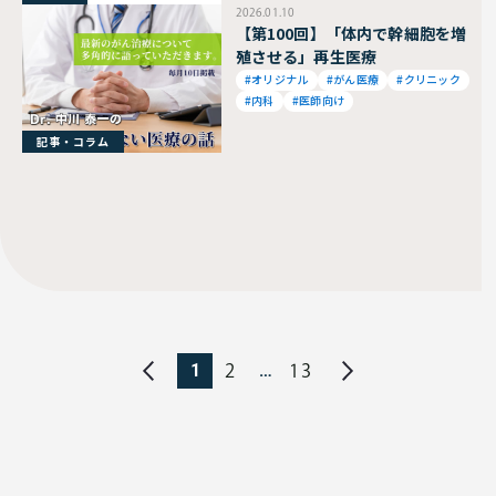
2026.01.10
【第100回】「体内で幹細胞を増
殖させる」再生医療
#オリジナル
#がん医療
#クリニック
#内科
#医師向け
記事・コラム
1
…
2
13