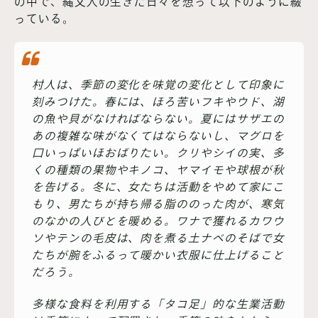
の中で、縄文人の生きた日々を想って以下のように綴
っている。
村人は、季節の変化を味覚の変化として印象に
刻みつけた。春には、ほろ苦いフキやウド、湖
の魚や貝がなければならない。夏にはサザエの
あの複雑な味がなくてはならないし、マグロを
口いっぱいほおばりたい。クリやシイの実、多
くの種類の果物やキノコ、ヤマイモや球根が秋
を告げる。冬に、女たちは活動をやめて家にこ
もり、男たちが持ち帰る脂ののった肉が、寒気
のなかの人びとを暖める。ワナで獲れるカワウ
ソやテンの毛皮は、肉を煮る土ナベのそばで女
たちが腕をふるって暖かい衣服に仕上げること
だろう。
多様な食料を利用する「タコ足」的な生業活動