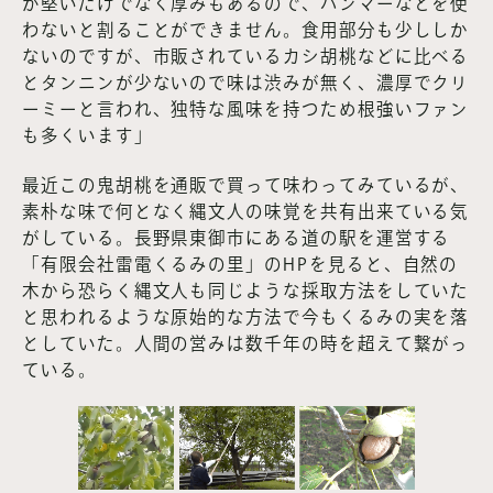
が堅いだけでなく厚みもあるので、ハンマーなどを使
わないと割ることができません。食用部分も少ししか
ないのですが、市販されているカシ胡桃などに比べる
とタンニンが少ないので味は渋みが無く、濃厚でクリ
ーミーと言われ、独特な風味を持つため根強いファン
も多くいます」
最近この鬼胡桃を通販で買って味わってみているが、
素朴な味で何となく縄文人の味覚を共有出来ている気
がしている。長野県東御市にある道の駅を運営する
「有限会社雷電くるみの里」のHPを見ると、自然の
木から恐らく縄文人も同じような採取方法をしていた
と思われるような原始的な方法で今もくるみの実を落
としていた。人間の営みは数千年の時を超えて繋がっ
ている。