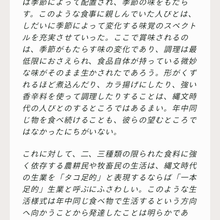
は季節によって配置され、季節の味をもたら
す。このような食事に親しんでいた人びとは、
しだいに季節によって変化する味覚のスペクト
ルを充実させていった。ここで賞味されるの
は、季節がもたらす味の変化であり、調理は最
低限におさえられ、食品自体が持っている微妙
な味がそのまま生かされたであろう。形がくず
れるほど煮込んだり、カラ揚げにしたり、強い
香辛料を使って調理したりすることは、縄文時
代の人びとのするところではあるまい。年中同
じ物を食べ続けることも、彼らの望むところで
はなかったにちがいない。
これに対して、二、三種類の限られた食料に強
く依存する農耕民や牧畜民の生活は、縄文時代
の生業を「タコ足的」と表現するならば「一本
足的」生業と呼ぶにふさわしい。このような生
活様式は年中同じ食べ物で生活するという方向
へ向かうことから発達したことは明らかであ