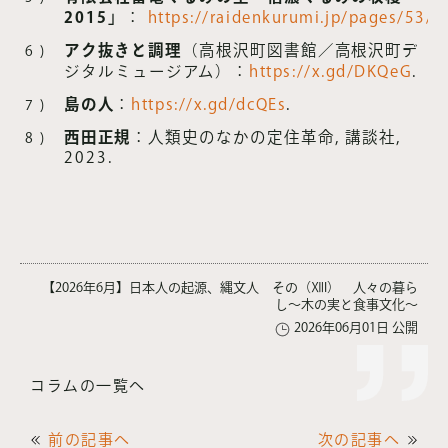
2015」
：
https://raidenkurumi.jp/pages/53/
.
アク抜きと調理
（高根沢町図書館／高根沢町デ
ジタルミュージアム）：
https://x.gd/DKQeG
.
島の人
：
https://x.gd/dcQEs
.
西田正規
：人類史のなかの定住革命, 講談社,
2023.
【2026年6月】日本人の起源、縄文人 その（ⅫI） 人々の暮ら
し〜木の実と食事文化〜
2026年06月01日 公開
コラムの一覧へ
前の記事へ
次の記事へ