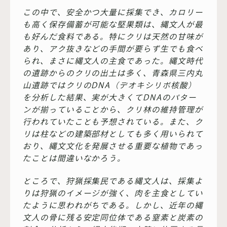
この中で、安全かつ大量に採集でき、カロリー
も高く保存備蓄が可能な堅果類は、縄文人が最
も好んだ食料である。特にクリは天然の甘味が
あり、アク抜きなどの手間が要らず生でも食べ
られ、まさに縄文人の主食であった。縄文時代
の遺跡からのクリの出土は多く、青森県三内丸
山遺跡ではクリのDNA（デオキシリボ核酸）
を分析した結果、実が大きくてDNAのパター
ンが揃っていることから、クリ林の維持管理が
行われていたことも予想されている。また、ク
リは柱などの建築部材としても多く用いられて
おり、縄文文化を発展させる重要な植物であっ
たことは間違いなかろう。
ところで、狩猟採集民である縄文人は、採集よ
りは狩猟のイメージが強く、肉を主食としてい
たように思われがちである。しかし、近年の縄
文人の骨に残る安定同位体である窒素と炭素の