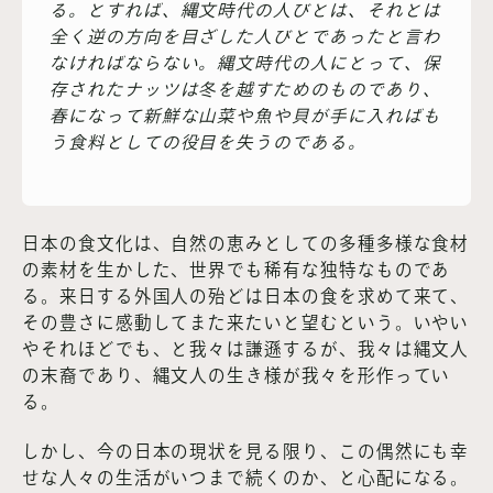
る。とすれば、縄文時代の人びとは、それとは
全く逆の方向を目ざした人びとであったと言わ
なければならない。縄文時代の人にとって、保
存されたナッツは冬を越すためのものであり、
春になって新鮮な山菜や魚や貝が手に入ればも
う食料としての役目を失うのである。
日本の食文化は、自然の恵みとしての多種多様な食材
の素材を生かした、世界でも稀有な独特なものであ
る。来日する外国人の殆どは日本の食を求めて来て、
その豊さに感動してまた来たいと望むという。いやい
やそれほどでも、と我々は謙遜するが、我々は縄文人
の末裔であり、縄文人の生き様が我々を形作ってい
る。
しかし、今の日本の現状を見る限り、この偶然にも幸
せな人々の生活がいつまで続くのか、と心配になる。