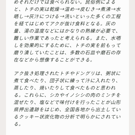
めそれだけでは食べられない。民俗例による
と、トチの実は乾燥→温め→皮むき→煮沸→水
晒し→灰汁につける→洗いといった多くの工程
を経てはじめてアクが抜け食料となる。灰の
量、湯の温度などにはかなりの熟練が必要で、
難しい作業であったと考えられる。また、水哂
しを効果的にするために、トチの実を前もって
磨り潰していたことは、多数の石皿や磨石の存
在などから想像することができる。
アク抜き処理されたトチやドングリは、粥状に
煮て食べたり、団子状に練って汁に入れたり、
蒸したり、焼いたりして食べたものと思われ
る。これらに、シカやイノシシの肉のミンチを
混ぜたり、塩などで味付けを行ったことが山形
県押出遺跡をはじめ、全国各地から出土してい
るクッキー状炭化物の分析で明らかにされてい
る。