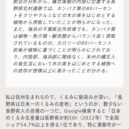
割合の分析から、縄文後期の内陸に位置する長
野県北村遺跡では、タンパク質の80パーセン
トをクリやクルミなどの木の実をはじめとする
植物から摂取していたことが明らかになった。
また、海浜の千葉県古作貝塚でも、タンパク質
は植物・魚介類・獣肉類からバランス良く摂取
されているものの、カロリーの80パーセント
前後が植物に基づくことが明らかにされてお
り、内陸部、海浜部に関係なく、本州の縄文人
の食生活において木の実をはじめとする植物へ
の依存が想像以上に高かったことが分かる。
私は信州生まれなので、くるみに馴染みが深い。「長
野県は日本一のくるみの産地」というのが、数少ない
長野県人の自慢の一つだ。Google検索すると「日本
のくるみ生産量は長野県が約50t（2022年）で全国
シェア54.7%以上を誇る1位であり、特に東御市が一