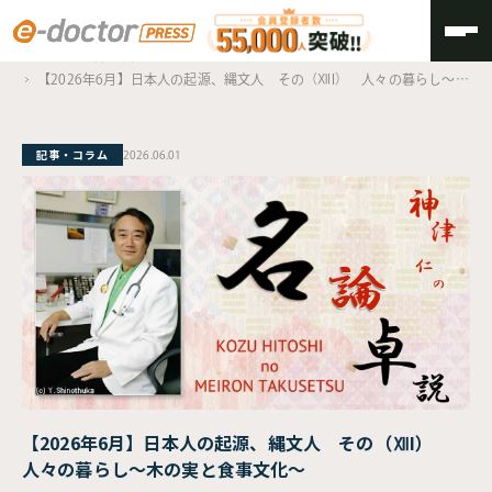
TOP
神津仁の名論卓説
【2026年6月】日本人の起源、縄文人 その（ⅫI） 人々の暮らし〜木
の実と食事文化〜
記事・コラム
2026.06.01
【2026年6月】日本人の起源、縄文人 その（ⅫI）
人々の暮らし〜木の実と食事文化〜