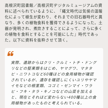
高根沢町図書館／高根沢町デジタルミュージアムの資
料に述べられているように、「縄文時代は気侯の温暖
化によって植生が変わり、それまでの旧石器時代と異
なり、多くの植物食料を獲得できるようになった。土
器が発明され、煮炊きすることによって、さらに多く
の植物を食料とすることを可能にした」時代であっ
た。以下に資料を抜粋させて頂く。
実際、遺跡からはクリ・クルミ・トチ・ドング
リなどの堅果類をはじめ、ヤマグワ、マタタ
ビ・ニワトコなど60種ほどの食用植物が確認
されているが、遺存を確認しにくいユリやヤマ
イモなどの根茎類、コゴミ・ゼンマイ・ワラ
ビ・フキ・タラ・キノコなどの山菜を加える
と、現在とそれほど変わらない400種以上の食
用植物があったものと考えられている。