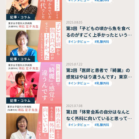
乳腺外科 明石 定子 教授
記事・コラム
2025.08.05
第3回「子どもの頃から魚を食べ
るのがすごく上手かったというこ
となんですよ。」東京女子医科大
#インタビュー
#乳腺外科
学病院 乳腺外科 明石 定子 教
授
記事・コラム
2025.07.22
第2回「医師と患者で『綺麗』の
感覚はやはり違うんです」東京女
子医科大学病院 乳腺外科 明石
#インタビュー
#乳腺外科
定子 教授
記事・コラム
2025.07.08
第1回「体育会系の自分はなんと
なく外科に向いていると思ってい
ました」東京女子医科大学病院
#インタビュー
#乳腺外科
乳腺外科 明石 定子 教授