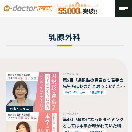
TOP
乳腺外科
乳腺外科
2025.09.02
第5回「選択肢の豊富さも若手の
先生方に魅力だと思っていただき
たい！」東京女子医科大学病院
#インタビュー
#乳腺外科
乳腺外科 明石 定子 教授
記事・コラム
2025.08.18
第4回「教授になったタイミング
としては本学が叩かれていた時代
でした」東京女子医科大学病院
#インタビュー
#乳腺外科