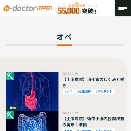
TOP
オペ
オペ
2024.01.29
【土庫病院】消化管のしくみと働
き
#オペ
#土庫病院
#消化器外科
動画
2024.01.29
【土庫病院】術中小腸内視鏡検査
の実際：準備
#オペ
#土庫病院
#消化器外科