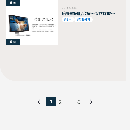
動画
2018.03.16
培養幹細胞治療～脂肪採取～
#オペ
#整形外科
動画
1
…
2
6