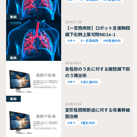
状突起下アプローチ)
動画
2024.01.28
【一宮西病院】ロボット支援胸腔
鏡下右肺上葉切除ND2a-1
#オペ
#一宮西病院
#呼吸器外科
動画
2018.08.22
急性胆のう炎に対する腹腔鏡下胆
のう摘出術
#オペ
#消化器外科
動画
2018.03.16
変形性膝関節症に対する培養幹細
胞治療
#オペ
#整形外科