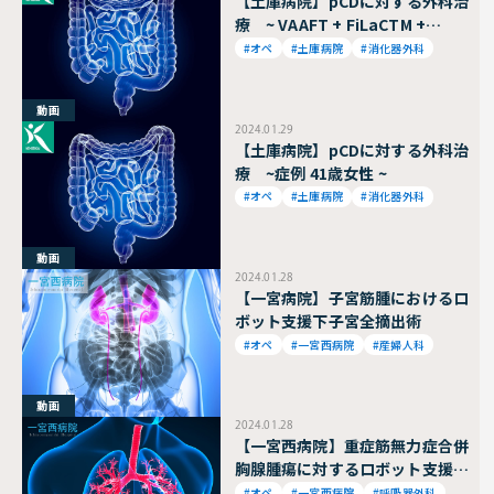
【土庫病院】pCDに対する外科治
療 ~ VAAFT + FiLaCTM +
Fistel Pistol ~
#オペ
#土庫病院
#消化器外科
動画
2024.01.29
【土庫病院】pCDに対する外科治
療 ~症例 41歳女性 ~
#オペ
#土庫病院
#消化器外科
動画
2024.01.28
【一宮病院】子宮筋腫におけるロ
ボット支援下子宮全摘出術
#オペ
#一宮西病院
#産婦人科
動画
2024.01.28
【一宮西病院】重症筋無力症合併
胸腺腫瘍に対するロボット支援胸
腔鏡下拡大胸腺胸腺腫瘤切除(剣
#オペ
#一宮西病院
#呼吸器外科