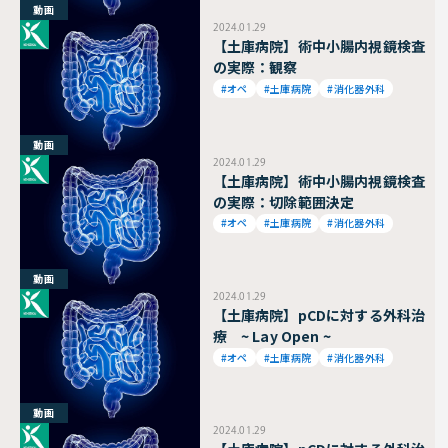
動画
2024.01.29
【土庫病院】術中小腸内視鏡検査
の実際：観察
#オペ
#土庫病院
#消化器外科
動画
2024.01.29
【土庫病院】術中小腸内視鏡検査
の実際：切除範囲決定
#オペ
#土庫病院
#消化器外科
動画
2024.01.29
【土庫病院】pCDに対する外科治
療 ~ Lay Open ~
#オペ
#土庫病院
#消化器外科
動画
2024.01.29