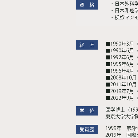
・日本外科
資 格
・日本乳癌
・検診マン
■1990年3
経 歴
■1990年6
■1992年6
■1995年6
■1996年4
■2008年1
■2011年1
■2019年7
■2022年9
医学博士（199
学 位
東京大学大学
1999年 第
受賞歴
2019年 国