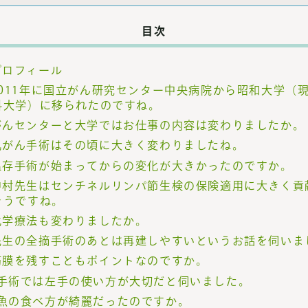
目次
プロフィール
2011年に国立がん研究センター中央病院から昭和大学（
科大学）に移られたのですね。
がんセンターと大学ではお仕事の内容は変わりましたか。
乳がん手術はその頃に大きく変わりましたね。
温存手術が始まってからの変化が大きかったのですか。
中村先生はセンチネルリンパ節生検の保険適用に大きく貢
そうですね。
化学療法も変わりましたか。
先生の全摘手術のあとは再建しやすいというお話を伺いま
筋膜を残すこともポイントなのですか。
手術では左手の使い方が大切だと伺いました。
魚の食べ方が綺麗だったのですか。