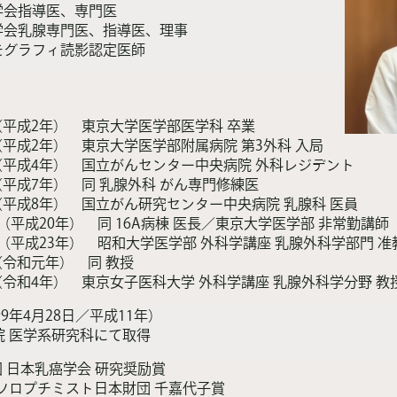
学会指導医、専門医
学会乳腺専門医、指導医、理事
モグラフィ読影認定医師
月（平成2年）
東京大学医学部医学科 卒業
月（平成2年）
東京大学医学部附属病院 第3外科 入局
月（平成4年）
国立がんセンター中央病院 外科レジデント
月（平成7年）
同 乳腺外科 がん専門修練医
月（平成8年）
国立がん研究センター中央病院 乳腺科 医員
0月（平成20年）
同 16A病棟 医長／東京大学医学部 非常勤講師
0月（平成23年）
昭和大学医学部 外科学講座 乳腺外科学部門 准
月（令和元年）
同 教授
月（令和4年）
東京女子医科大学 外科学講座 乳腺外科学分野 
9年4月28日／平成11年）
院 医学系研究科にて取得
5回 日本乳癌学会 研究奨励賞
際ソロプチミスト日本財団 千嘉代子賞