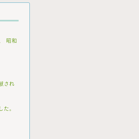
現 昭和
献され
した。