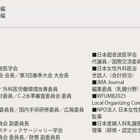
3編
3編
■日本超音波医学会
代議員／国際交流委員
波医学会
■日本女性外科医会
会 会長／第3回春季大会 大会長
世話人（会計担当）
■JMA Journal
／外科医労働環境改善委員
編集委員（乳腺分野
委員／C-2水準審査委員会 委員
■WFUMB2025
Local Organizing Co
副委員長／国内手術研修委員／広報委員
■NPO法人 日本女
監事
員会 副委員長
■日本産婦人科乳腺
スティックサージャリー学会
理事（研修・認定担
会 委員長／財務 副委員長