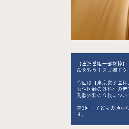
【出演番組一部抜粋】
命を救う！スゴ腕ドク
今回は【東京女子医科
女性医師の外科医の苦
乳腺外科の今後につい
第3回「子どもの頃か
す。