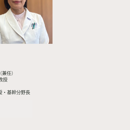
（兼任）
教授
教授・基幹分野長