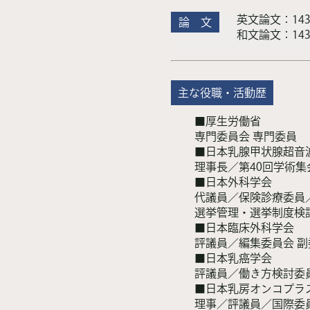
英文論文：14
論 文
和文論文：14
主な役職・活動歴
■厚生労働省
専門委員会 専門委員
■日本乳腺甲状腺超音
理事長／第40回学術集
■日本外科学会
代議員／保険診療委員
選挙管理・選挙制度検討
■日本臨床外科学会
評議員／編集委員会 
■日本乳癌学会
評議員／働き方検討委
■日本乳房オンコプラ
理事／評議員／国際委員