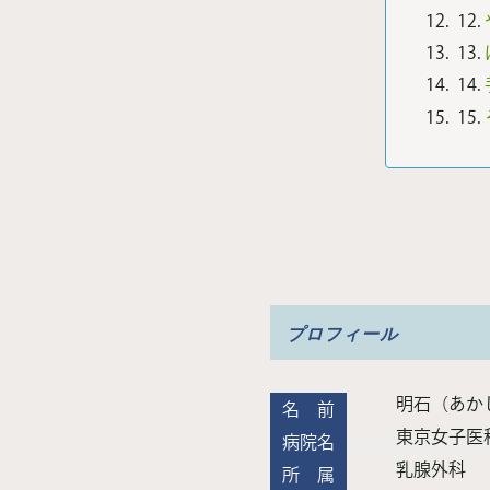
12.
13.
14.
15.
プロフィール
明石（あか
名 前
東京女子医
病院名
乳腺外科
所 属