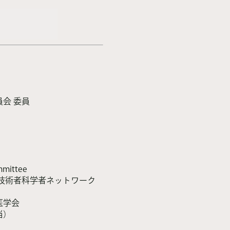
会 委員
）
mmittee
性技術者科学者ネットワーク
医学会
当）