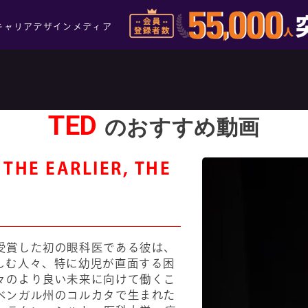
キャリアデザインメディア
TED
のおすすめ動画
THE EARLIER, THE
受賞した初の眼科医である彼は、
しむ人々、特に幼児が直面する困
々のより良い未来に向けて働くこ
ベンガル州のコルカタで生まれた