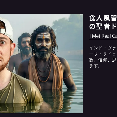
食人風
の聖者
I Met Real C
インド・ヴァ
ーリ・サドゥ
観、信仰、思
ます。