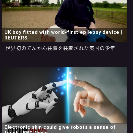
UK boy fitted with world-first epilepsy device |
REUTERS
世界初のてんかん装置を装着された英国の少年
Electronic skin could give robots a sense of
touch | BBC News