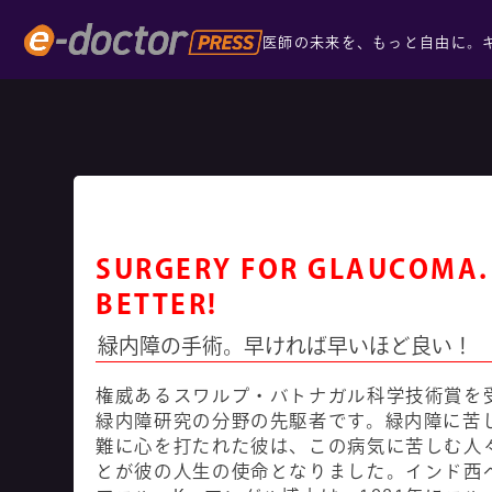
医師の未来を、もっと自由に。
SURGERY FOR GLAUCOMA. 
BETTER!
緑内障の手術。早ければ早いほど良い！
権威あるスワルプ・バトナガル科学技術賞を
緑内障研究の分野の先駆者です。緑内障に苦
難に心を打たれた彼は、この病気に苦しむ人
とが彼の人生の使命となりました。インド西