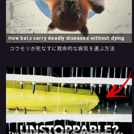
How bats carry deadly diseases without dying
コウモリが死なずに致命的な病気を運ぶ方法
This Unstoppable Robot Could Save Your Life