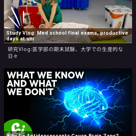
Study Vlog: Med school final exams, productive
days at uni
研究Vlog:医学部の期末試験、大学での生産的な
日々
Why Do Antidepressants Cause Brain Zaps?