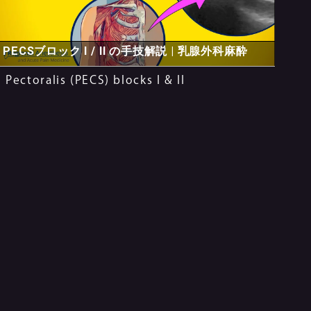
PECSブロック I / II の手技解説 | 乳腺外科麻酔
Pectoralis (PECS) blocks I & II