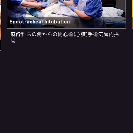
Endotracheal Intubation
麻酔科医の側からの開心術(心臓)手術気管内挿
管