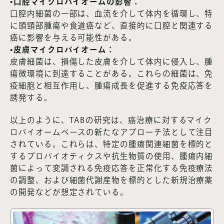
•口腔マイクロバイオームの影響：
口腔内細菌の一部は、血流を介して体内を循環し、特
に頭頸部腫瘍や食道癌など、直接的に口腔と関連する
癌に影響を与える可能性がある。
•皮膚マイクロバイオーム：
皮膚細菌は、損傷した皮膚を介して体内に侵入し、腫
瘍微環境に到達することがある。これらの細菌は、免
疫細胞と相互作用し、腫瘍成長を促進する免疫応答を
誘発する。
以上のように、TABの研究は、癌治療に対するマイク
ロバイオームベースの新たなアプローチ法として注目
されている。これらは、特定の腫瘍関連細菌を標的と
するプロバイオティクスや抗生物質の使用、腫瘍内細
菌によって変調される免疫応答を正常化する免疫療法
の調整、および細菌代謝産物を標的とした新規治療薬
の開発などが想定されている。