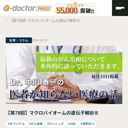
TOP
医者が知らない医療の話
【第78回】マクロバイオームの遺伝子解析Ⅲ
記事・コラム
2024.03.10
【第78回】マクロバイオームの遺伝子解析Ⅲ
#オリジナル
#がん医療
#クリニック
#内科
#医師向け