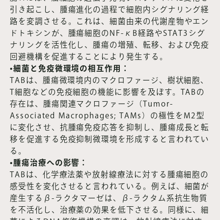
引き起こし、腫瘍進化の過程で細胞内シグナリング経
路を変調させる。これは、細菌由来の代謝産物やエン
ドトキシンが、腫瘍細胞のNF-κB経路やSTAT3シグ
ナリングを活性化し、腫瘍の増殖、転移、および免疫
回避機構を促進することにより発生する。
•細菌と免疫微環境の相互作用：
TABは、腫瘍微環境内のマクロファージ、樹状細胞、
T細胞などの免疫細胞の機能に影響を及ぼす。TABの
存在は、腫瘍関連マクロファージ（Tumor-
Associated Macrophages; TAMs）の極性をM2型
に変化させ、抗腫瘍免疫応答を抑制し、腫瘍成長と転
移を促進する免疫抑制微環境を形成すると言われてい
る。
•腫瘍治療への影響：
TABは、化学療法薬や放射線療法に対する腫瘍細胞の
感受性を変化させると言われている。例えば、細菌が
産生するβ-ラクタマーゼは、β-ラクタム系抗生物質
を不活化し、治療薬の効果を低下させる。同様に、細