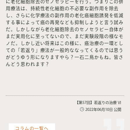
に老化細胞除去のセノセラピーを行う。つまりこの併
用療法は、持続性老化細胞の不必要な副作用を除去
し、さらに化学療法の副作用の老化癌細胞誘発を低減
する事によって癌の再発なども抑制しようと言う試み
だ。しかしながら老化細胞除去のセノセラピー自体が
まだ実用化に至ってないので、まだ実験段階の様なモ
ノだ。しかし近い将来はこの様に、癌治療の一環とし
ての「若返り」療法が一般的ななってくるのでは思う
がどうゆう形になりますやら？一石二鳥かもね。皆さ
んどう思われます？
【第57回】若返りの治療 Ⅵ
2022年06月10日 公開
コラムの一覧へ