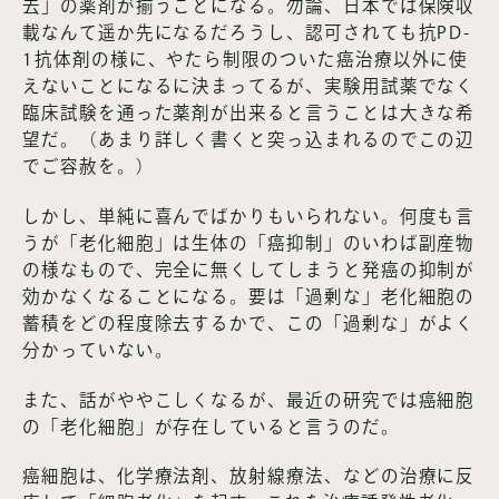
去」の薬剤が揃うことになる。勿論、日本では保険収
載なんて遥か先になるだろうし、認可されても抗PD-
1抗体剤の様に、やたら制限のついた癌治療以外に使
えないことになるに決まってるが、実験用試薬でなく
臨床試験を通った薬剤が出来ると言うことは大きな希
望だ。（あまり詳しく書くと突っ込まれるのでこの辺
でご容赦を。）
しかし、単純に喜んでばかりもいられない。何度も言
うが「老化細胞」は生体の「癌抑制」のいわば副産物
の様なもので、完全に無くしてしまうと発癌の抑制が
効かなくなることになる。要は「過剰な」老化細胞の
蓄積をどの程度除去するかで、この「過剰な」がよく
分かっていない。
また、話がややこしくなるが、最近の研究では癌細胞
の「老化細胞」が存在していると言うのだ。
癌細胞は、化学療法剤、放射線療法、などの治療に反