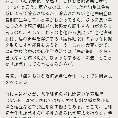
応して「細胞老化」を起す。これを治療誘発性老化
（TIS）と言う。厄介なのは、老化した癌細胞は免疫
系によって除去されるが、除去されない老化癌細胞は
長期間生存している事がわかってきた。さらに悪い事
にこの老化癌細胞は老化状態から脱出する事があると
言うのだ。そしてこれらの老化から脱出した老化癌細
胞は、癌の再発を促進する「癌幹細胞」のような状態
を取り戻す可能性もあると言う。これは大変な説で、
以前免疫治療の際に化学療法では「癌幹細胞」を除去
出来ないと述べたが、ひょっとすると「除去」どころ
か「誘発」してる事になるからだ。
実際、「癌における治療誘発性老化」はすでに問題視
されている。
前にも述べたが、老化細胞の老化関連分泌表現型
（SASP）は常に同じではなく免疫抑制や腫瘍微小環
境を確立などで発癌を促す働きもある。そこで、癌細
胞老化を誘発する可能性のある化学療法を行うと同時