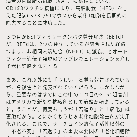
満者の内臓脂肪組織（VAT）に蓄積している。
CD153ワクチン接種により、高脂肪食（HFD）を与
えた肥満C57BL/6Jマウスから老化T細胞を長期的に
除去することに成功した。
３つ目がBETファミリータンパク質分解薬（BETd）
だ。BETdは、2つの独立しているが統合された経路
つまり、非相同末端結合（NHEJ）の減衰、とオート
ファジー遺伝子発現のアップレギュレーションを介し
て老化細胞を除去する。
まあ、これ以外にも「らしい」物質も報告されている
が、今後色々と発表されていくだろう。しかしなが
ら、重要なのはすでにこの中の１つ目のGLS1阻害剤
はアメリカで新たな抗癌剤として治験が始まっている
と言うことだ。何度も言うが「若返り」と「癌化」は
裏腹だから。とにかくもうじき老化細胞除去剤が実用
化される。これで、サーチュイン遺伝子活性以外の
「不老不死」「若返り」の重要な要因の「老化細胞除