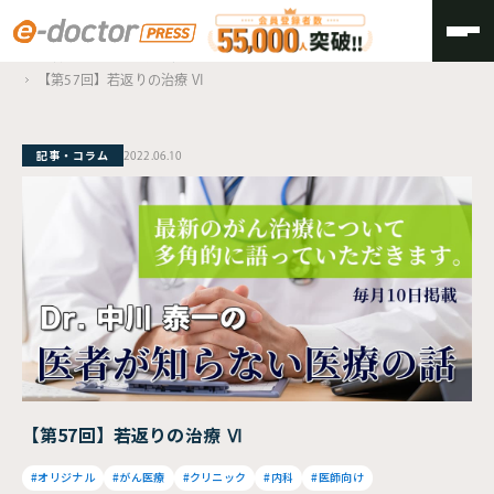
TOP
医者が知らない医療の話
【第57回】若返りの治療 Ⅵ
記事・コラム
2022.06.10
【第57回】若返りの治療 Ⅵ
#オリジナル
#がん医療
#クリニック
#内科
#医師向け