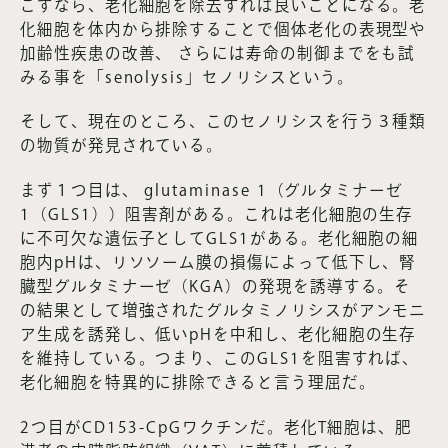
こすなら、老化細胞を除去すれば良いことになる。老
化細胞を体内から排除することで個体老化の表現型や
加齢性疾患の改善、 さらには寿命の制御までをも試
みる事を「senolysis」セノリシスという。
そして、現在のところ、このセノリシスを行う３種類
の物質が発見されている。
まず１つ目は、 glutaminase 1（グルタミナーゼ
1（GLS1））阻害剤がある。これは老化細胞の生存
に不可欠な遺伝子としてGLS1がある。老化細胞の細
胞内pHは、リソソーム膜の損傷によって低下し、腎
臓型グルタミナーゼ（KGA）の発現を誘導する。そ
の結果として増強されたグルタミノリシスがアンモニ
ア生成を誘発し、低いpHを中和し、老化細胞の生存
を維持している。つまり、このGLS1を阻害すれば、
老化細胞を特異的に排除できると言う理屈だ。
2つ目がCD153-CpGワクチンだ。老化T細胞は、肥