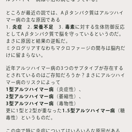
ところが最近の説では、Aβタンパク質はアルツハイ
マー病の主な原因である
1.
炎症
2.
栄養不足
3.
毒素
に対する生体防御反応
としてAβタンパク質で脳を守っているというのだ。
まさに原因と結果の逆転だ。
ミクログリアすなわちマクロファージの関与は脳内だ
けに留まらない。
近年アルツハイマー病の3つのサブタイプが存在する
とされているのはご存知だろうか？まさにアルツハイ
マー病のリスクによって
1型アルツハイマー病
（炎症性）、
2型アルツハイマー病
（萎縮性）、
3型アルツハイマー病
（毒物性）
更に1型と2型が重なった
1.5型アルツハイマー病
（糖
毒性）というものだ。
この中で特に炎症についてはいろいろな原因がある