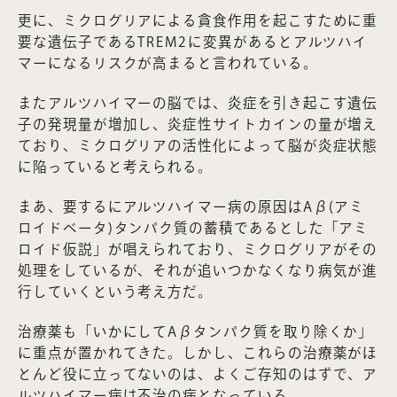
更に、ミクログリアによる貪食作用を起こすために重
要な遺伝子であるTREM2に変異があるとアルツハイ
マーになるリスクが高まると言われている。
またアルツハイマーの脳では、炎症を引き起こす遺伝
子の発現量が増加し、炎症性サイトカインの量が増え
ており、ミクログリアの活性化によって脳が炎症状態
に陥っていると考えられる。
まあ、要するにアルツハイマー病の原因はAβ(アミ
ロイドベータ)タンパク質の蓄積であるとした「アミ
ロイド仮説」が唱えられており、ミクログリアがその
処理をしているが、それが追いつかなくなり病気が進
行していくという考え方だ。
治療薬も「いかにしてAβタンパク質を取り除くか」
に重点が置かれてきた。しかし、これらの治療薬がほ
とんど役に立ってないのは、よくご存知のはずで、ア
ルツハイマー病は不治の病となっている。