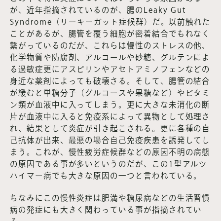
が、近年指摘されているのが、腸のLeaky Gut
Syndrome（リーキーガット症候群）だ。以前触れた
ことがあるが、腸管を覆う細胞が密着結合でもれなく
繋がっているのだが、これらは慢性のストレスの他、
化学物質や防腐剤、アルコールや砂糖、グルテンによ
る過敏症更にアスピリンやアセトアミノフェンなどの
身近な薬剤によっても破壊さる。そして、腸管の結合
が緩むと単糖分子（グルコースや果糖など）やビタミ
ン類が血液中に入ってしまう。更に大きな未消化の断
片が血液中に入ると免疫系によって異物として処理さ
れ、結果として炎症が引き起こされる。更に各種の自
己抗体が出来、最悪の場合自己免疫疾患を誘発してし
まう。これが、慢性疲労症候群などの原因不明の病態
の原因である事が多いというのだが、この1型アルツ
ハイマー病でも大きな原因の一つと言われている。
ちなみにこの慢性炎症は肥満や糖尿病などの生活習慣
病の発症にも大きく関わっている事が指摘されてい