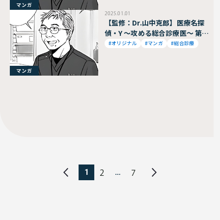
マンガ
2025.01.01
【監修：Dr.山中克郎】医療名探
偵・Y ～攻める総合診療医～ 第86
話
#オリジナル
#マンガ
#総合診療
マンガ
1
…
2
7