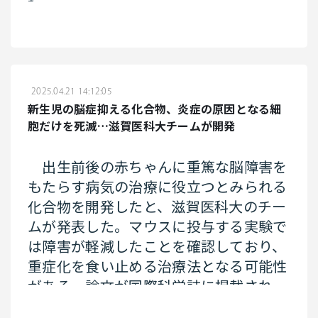
る１０４３組合で収支が赤字となる見込
いないが、情報を集めて対応の必要性な
た。
みだ。２０２５年度に保険料率を引き上
どを検討する」としている。
流産経験者５７１人のうち、流産を理由に離職したと答
げるのは１４９組合、引き下げるのは７
えたのは９％の５２人で、働き続けた場合に見込まれる年
１組合だった。中小企業の従業員が加入
収の中央値は３９８万円だった。一般的な流産率（１
５％）を基に、年間の国内出生数から流産件数を年１３万
する協会けんぽ（全国健康保険協会）の
件と算出。これらから流産を理由にした離職者は１万１７
2025.04.21 14:12:05
平均保険料率である１０％を上回った場
００人と推計し、経済損失は総額４６６億円と算出した。
新生児の脳症抑える化合物、炎症の原因となる細
合、保険料負担が軽くなるため、組合の
胞だけを死滅…滋賀医科大チームが開発
不育症は、流産や死産を２回以上繰り返す状態で、原因
解散を検討する目安となるが、全体の約
には胎児や夫婦の染色体異常、母親の子宮の異常などが多
い。チームによると、仕事やストレスが流産に直接関連す
４分の１にあたる３３５組合で保険料率
出生前後の赤ちゃんに重篤な脳障害を
るか明確ではないが、過去に行われた意識調査ではストレ
が１０％以上となった。
スが主な原因と考える人が目立った。
もたらす病気の治療に役立つとみられる
化合物を開発したと、滋賀医科大のチー
チームの伴野千尋・同大産科婦人科助教は「自らを責め
集計は、健保連の調査に回答があった
たり、うつ病になったりして離職するケースがある。多く
ムが発表した。マウスに投与する実験で
の人に正しい知識を普及させたい」と話す。
１３６８組合のデータを基に、全加盟組
は障害が軽減したことを確認しており、
合の推計値を算出した。
重症化を食い止める治療法となる可能性
流産や死産の経験者を支援する「周産期グリーフケアは
ちどりプロジェクト」の共同代表で助産師の遠藤佑子さん
がある。論文が国際科学誌に掲載され
によると、流産後は赤ちゃんを失った悲しみから、子ども
健保連の佐野雅宏会長代理は記者会見
た。
や妊婦を目にして涙をこらえきれず、日常生活に支障を来