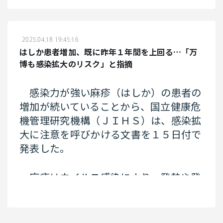
で、「現役世代から高齢者に対する仕送
すこともあるという。そのうえで、遠藤さんは「壮絶な悲
しみによって誰にでも起こり得る。職場復帰しやすい環境
りの割合が高い傾向はずっと続いてい
この病気は「新生児低酸素性虚血性脳
を作るには心情に寄り添い、必要な時に話を聞き、働き方
る」と述べた。
の選択肢を伝えることが必要だ」と指摘する。
症」。子宮破裂や、胎盤が突然はがれる
2025.04.18 19:45:16
といった緊急事態で赤ちゃんに送られる
はしか患者増加、既に昨年１年間を上回る…「万
酸素や血流が不足し、重篤な場合は死に
博も感染拡大のリスク」と指摘
至る。１０００人に１～３人の割合で生
じる脳性まひの主な原因となっている。
感染力が強い麻疹（はしか）の患者の
体温を下げ、症状の進行を抑える「脳低
増加が続いていることから、国立健康危
体温療法」で治療するが、効果は限定的
機管理研究機構（ＪＩＨＳ）は、感染拡
だ。
大に注意を呼びかける文書を１５日付で
発表した。
辻俊一郎准教授らは、低酸素・虚血状
態に陥ったときに脳に炎症を起こす免疫
麻疹はウイルス感染により、発熱や発
細胞に着目。２０１８年のノーベル化学
疹などの症状が表れる。脳炎や肺炎を起
賞の対象になった技術で、狙った細胞だ
こし死亡することもある。
けにくっつく「ペプチド」という化合物