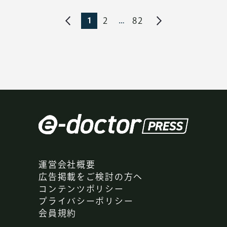
を見つけ出す手法を活用し、炎症の原因
同機構によると、今年に入って今月６
となる細胞だけを狙って死滅させる化合
1
…
2
82
日までの累計感染者数は６６人（速報
物を開発した。
値）で、昨年１年間の４５人を上回る。
このうち半数以上の３７人は流行してい
病気を再現したマウスの脳に化合物を
る海外で感染したとみられる。国別で
注入する実験で、この細胞の数が５～７
は、ベトナムが２９人を占め、タイは３
割減ったことを確認。運動や記憶をつか
人、フィリピンは２人。都道府県別の感
いしゅく
染者数は、大阪が１０人、神奈川と兵庫
さどる脳の領域の
萎縮
が抑えられ、運
は８人、東京が７人などとなっている。
動機能も正常なマウスに近い状態に保た
れていた。
文書では、開催中の大阪・関西万博に
運営会社概要
国内外から多くの人が集まるため、感染
辻准教授は「将来、人に応用できれ
広告掲載をご検討の方へ
拡大の恐れがあると指摘。訪日外国人と
ば、脳症による赤ちゃんの死亡や後遺症
コンテンツポリシー
接する機会が多い人や、流行している国
を減らすことが期待できる」としてい
プライバシーポリシー
や地域へ渡航を予定している人は、ワク
る。
会員規約
チンの接種歴を確認するよう求めてい