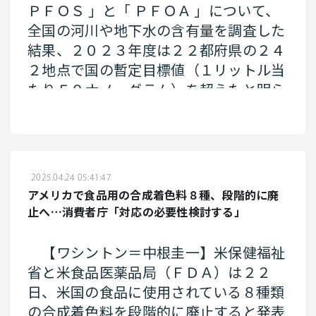
ＰＦＯＳ
」と「
ＰＦＯＡ
」について、
全国の河川や地下水の含有量を調査した
結果、２０２３年度は２２都府県の２４
２地点で国の暫定目標値（１リットル当
たり５０ナノ・グラム）を超えたと明ら
かにした。同日開催された同省の有識者
会議で報告された。
今回の調査は、３９都道府県の２０７
2025.04.24 05:41:47
８地点で行われた。前年度調査は３８都
アメリカで食品用の合成着色料８種、段階的に廃
道府県の１２５８地点で行われ、１６都
止へ…消費者庁「対応の必要性検討する」
府県の１１１地点で目標値を超過してい
た。調査地点、超過地点ともに大幅に増
【ワシントン＝中根圭一】米保健福祉
加した。同省は超過地点のあった自治体
省と米食品医薬品局（ＦＤＡ）は２２
に対し、井戸水や河川の水を飲用に使わ
日、米国の食品に使用されている８種類
ないよう注意を呼びかけている。
の合成着色料を段階的に廃止すると発表