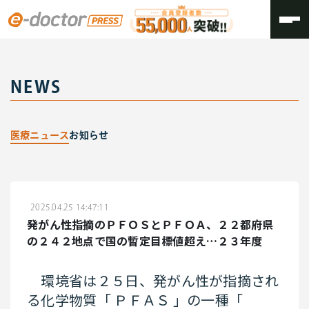
トップ
医療ニュース
NEWS
医療ニュース
お知らせ
2025.04.25 14:47:11
発がん性指摘のＰＦＯＳとＰＦＯＡ、２２都府県
の２４２地点で国の暫定目標値超え…２３年度
環境省は２５日、発がん性が指摘され
る化学物質「
ＰＦＡＳ
」の一種「