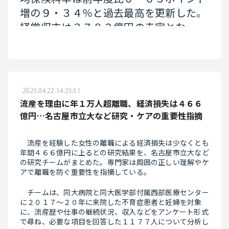
増の９・３４％と過去最高を更新した。
もの健康や発達への影響を調べるとい
経常収支は３７８２億円の赤字となっ
う。
た。高水準の賃上げが続く一方で、現役
世代の社会保険料負担は増している。
◇
保険料収入は、加入者の増加や賃上げ
消費者庁によると、日本では赤色３号
2025.04.22 14:25:51
に伴い、前年度比４・３％増の９兆２６
は１９４８年に食品添加物に指定され、
流産を理由に年１万人超離職、経済損失は４６６
８５億円となった。７５歳以上の後期高
菓子や漬物、かまぼこなどに使われてい
億円…名古屋市立大など研究・ケアの重要性指摘
齢者の医療を賄うための拠出金が前年度
る。米国で今年１月に使用期限が設けら
比２・５％増の２兆３３５３億円に上っ
れたことを受け、同庁の専門家部会が２
流産を経験した女性の離職による経済損失は少なくとも
年間４６６億円に上るとの研究結果を、名古屋市立大など
た影響などで、経常支出は前年度比１・
月、安全性などを審議。「直ちに使用基
の研究チームがまとめた。専門家は周囲の正しい理解やケ
１％増の９兆７７１７億円となり、支出
準を改正する必要はない」との見解をま
アで離職を防ぐ重要性を指摘している。
が収入を上回った。
とめていた。同庁は米国が段階的に廃止
チームは、同大病院と同大医学部付属西部医療センター
するとした８種類の合成着色料について
に２０１７～２０年に来院した不育症患者と妊婦を対象
に、流産歴や仕事の継続状況、収入などをアンケート形式
全国の健保組合のうち、７６％にあた
「今回の発表では科学的根拠が示されて
で尋ね、必要な項目を回答した１１７７人について分析し