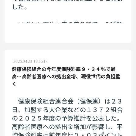
した。
最大値は大阪府摂津市の地下水で、１
リットル当たり２万６０００ナノ・グラ
いずれも石油由来の着色料で、２種類
ムだった。府によると、近くの空調機器
は数か月以内に認可の取り消し手続きを
メーカーの工場では以前、部品の製造過
始め、残る６種類は２０２６年末までに
程でＰＦＯＡを使用したことがあり、工
食品会社に使用をやめさせる。先に使用
場が汚染源の一つとみられるという。付
期限を２７年１月と定めていた「赤色３
2025.04.23 19:56:14
近住民の飲用には使われてはいないとい
号」は、業界に期限の前倒しを要請す
健康保険組合の今年度保険料率９・３４％で最
う。
る。ロバート・ケネディ・ジュニア厚生
高…高齢者医療への拠出金増、現役世代の負担重
長官は記者会見で「我々が健康でなけれ
く
ば米国を再び偉大にすることはできな
い」と述べた。
健康保険組合連合会（健保連）は２３
日、加盟する大企業などの１３７２組合
の２０２５年度の予算推計を公表した。
米保健福祉省は食品会社に天然着色料
高齢者医療への拠出金増加が影響し、平
への切り替えを求めるほか、米国立衛生
均保険料率は前年度比０・０３ポイント
研究所と連携し、食品添加物による子ど