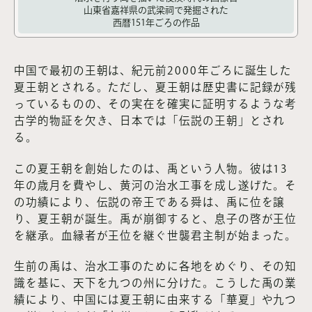
山東省嘉祥県の武梁祠で発掘された
西暦151年ごろの作品
中国で最初の王朝は、紀元前2000年ごろに誕生した
夏王朝とされる。ただし、夏王朝は歴史書に記録が残
っているものの、その実在を確実に証明するような考
古学的物証を欠き、日本では「伝説の王朝」とされ
る。
この夏王朝を創始したのは、禹という人物。彼は13
年の歳月を費やし、黄河の治水工事を成し遂げた。そ
の功績により、伝説の帝王である舜は、禹に位を譲
り、夏王朝が誕生。禹が崩御すると、息子の啓が王位
を継承。血縁者が王位を継ぐ世襲君主制が始まった。
生前の禹は、治水工事のために各地をめぐり、その知
識を基に、天下を九つの州に分けた。こうした禹の業
績により、中国には夏王朝に由来する「華夏」や九つ