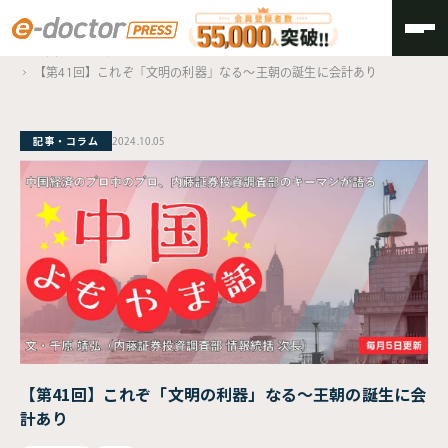
TOP
中国よもやま話
【第41回】これぞ「文明の利器」なる～王朝の誕生に会計あり
記事・コラム
2024.10.05
【第41回】これぞ「文明の利器」なる～王朝の誕生に会
計あり