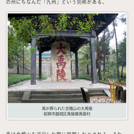
の州にちなんだ「九州」という別称がある。
禹が葬られた会稽山の大禹陵
紹興市越城区禹陵郷禹陵村