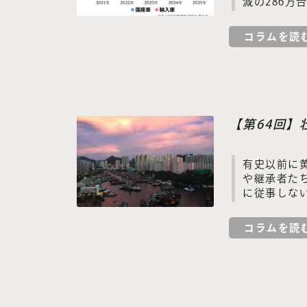
減の286万
コラムを読
【第64回
有史以前に
や継承者た
に従事しな
コラムを読