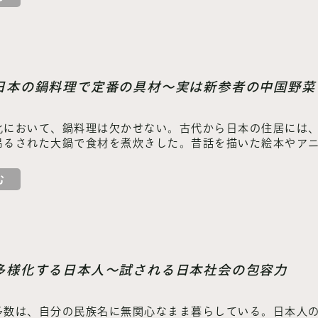
】日本の鍋料理で定番の具材～実は新参者の中国野菜
化において、鍋料理は欠かせない。古代から日本の住居には
吊るされた大鍋で食材を煮炊きした。昔話を描いた絵本やア
む
】多様化する日本人～試される日本社会の包容力
多数は、自分の民族名に無関心なまま暮らしている。日本人