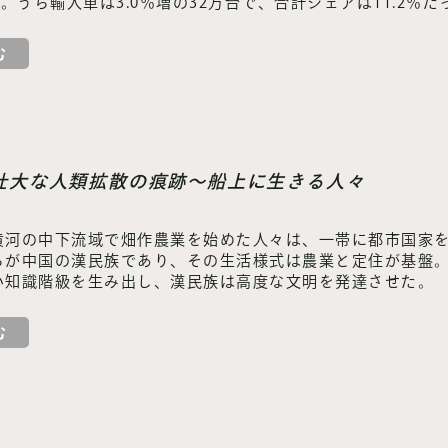
台。うち輸入車は3.0％増の32万台で、合計シェアは11.2％だ
む
】壮大な人類拡散の痕跡～船上に生きる人々
黄河の中下流域で畑作農業を始めた人々は、一帯に都市国家
ちが中国の漢民族であり、その生活様式は農業と定住が基盤
い知識階級を生み出し、漢民族は高度な文明を発達させた。
む