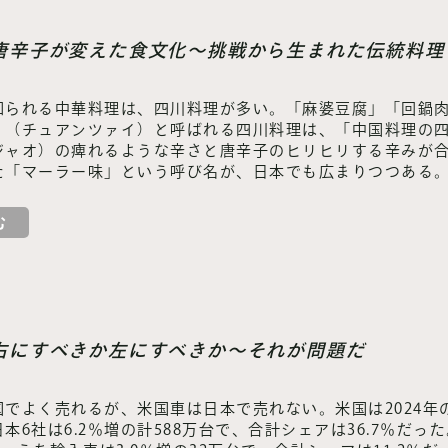
】唐辛子が変えた食文化～挑戦から生まれた伝統料理
知られる中華料理は、四川料理が多い。「麻婆豆腐」「回鍋
」（チュアンツァイ）と呼ばれる四川料理は、「中国料理の
ジャオ）の痺れるような辛さと唐辛子のヒリヒリする辛みが
た「マーラー味」という呼び名が、日本でも広まりつつある
む
】右にすべきか左にすべきか～それが問題だ
でよく売れるが、米国車は日本で売れない。米国は2024年の
本6社は6.2％増の計588万台で、合計シェアは36.7％だっ