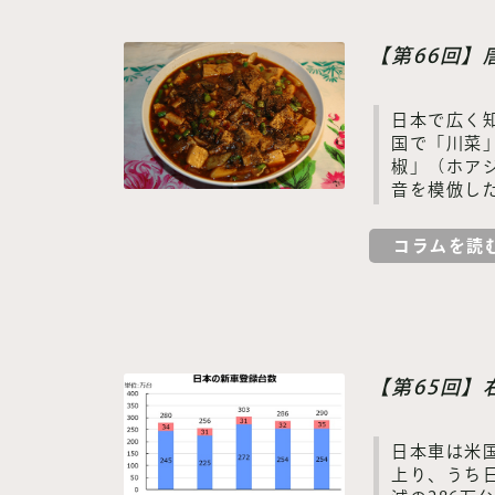
【第66回
日本で広く
国で「川菜
椒」（ホア
音を模倣し
コラムを読
【第65回
日本車は米国
上り、うち日