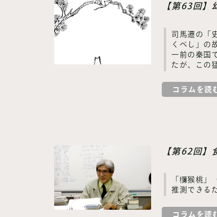
【第63回
司馬遷の「
くべし」の
一前の秦国
たが、この
コラムを読
【第62回
「獼猴桃」
推測できる
コラムを読