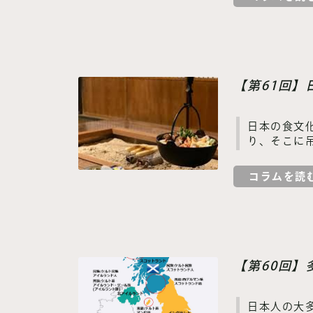
【第61回
日本の食文
り、そこに
コラムを読
【第60回
日本人の大