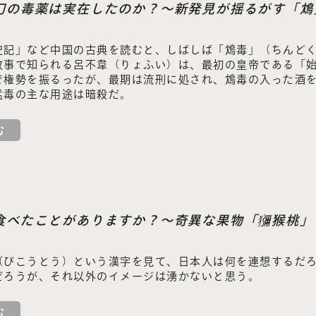
】幻の毒薬は実在したのか？～新発見が揺るがす「鴆
史記」など中国の古典を読むと、しばしば「鴆毒」（ちんど
故事で知られる呂不韋（りょふい）は、最初の皇帝である「
で権勢を振るったが、最期は流刑に処され、鴆毒の入った酒
猛毒の主な用途は暗殺だ。
む
】食べたことがありますか？～奇異な果物「獼猴桃」
（びこうとう）という漢字を見て、日本人は何を連想するだ
だろうが、それ以外のイメージは湧かないと思う。
む