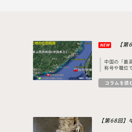
【第
NEW
中国の「最
称号や職位
コラムを読
【第68回