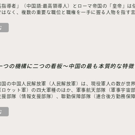
高指導者」（中国語:最高領導人）とローマ帝国の「皇帝」は
ではなく、複数の重要な職位と職権を一手に握る人物を指す
む
】一つの機構に二つの看板～中国の最も本質的な特徴
和国の中国人民解放軍（人民解放軍）は、現役軍人の数が世界
（ロケット軍）の四大軍種のほか、軍事航天部隊（軍事宇宙
支援部隊（情報支援部隊）、聯勤保障部隊（連合後方勤務保障
む