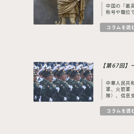
中国の「最
称号や職位
コラムを読
【第67回
中華人民共
軍、火箭軍
隊）、信息
コラムを読