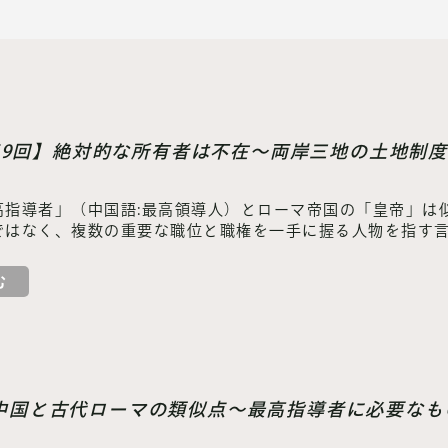
69回】絶対的な所有者は不在～両岸三地の土地制
高指導者」（中国語:最高領導人）とローマ帝国の「皇帝」は
ではなく、複数の重要な職位と職権を一手に握る人物を指す
む
】中国と古代ローマの類似点～最高指導者に必要なも