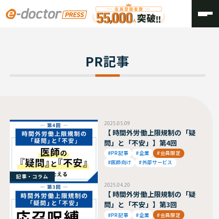
TOP
PR記事
PR記事
2025.05.09
【 時間外労働上限規制の「疑
問」と「不安」】第4回
#PR記事
#企業
#会員限定
#医師向け
#外部サービス
記事・コラム
2025.04.20
【 時間外労働上限規制の「疑
問」と「不安」】第3回
#PR記事
#企業
#会員限定