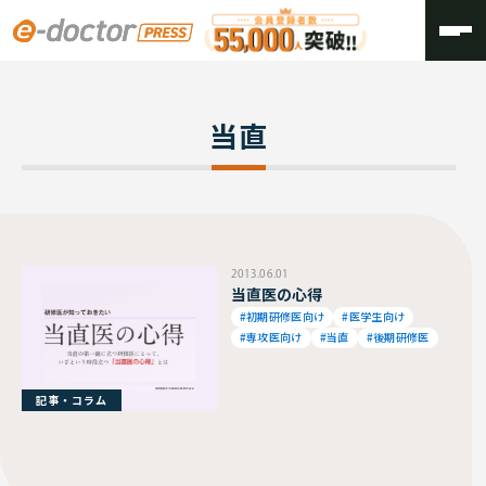
TOP
当直
当直
2013.06.01
当直医の心得
#初期研修医向け
#医学生向け
#専攻医向け
#当直
#後期研修医
記事・コラム