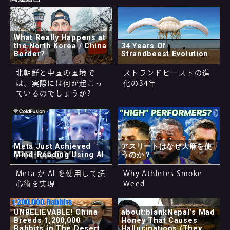
What Really Happens at
the North Korea / China
34 Years Of
Border?
Strandbeest Evolution
北朝鮮と中国の国境で
ストランドビーストの進
は、実際には何が起こっ
化の34年
ているのでしょうか?
Meta Just Achieved
アスリートはなぜ大麻を使
Mind-Reading Using AI
うのか？
Meta が AI を使用して読
Why Athletes Smoke
心術を実現
Weed
UNBELIEVABLE! China
about:blankNepal’s Mad
Breeds 1,200,000
Honey That Causes
Rabbits in The Desert
Hallucinations (They