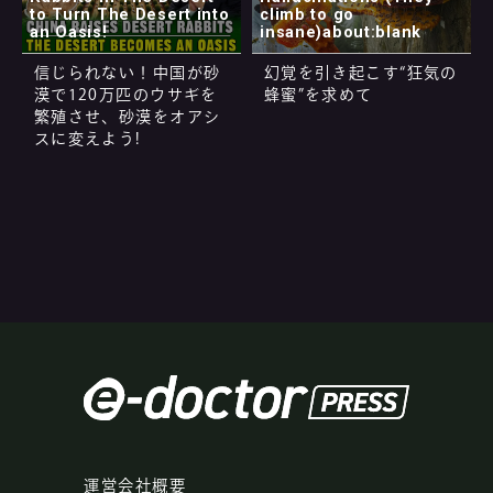
to Turn The Desert into
climb to go
an Oasis!
insane)about:blank
信じられない！中国が砂
幻覚を引き起こす“狂気の
漠で120万匹のウサギを
蜂蜜”を求めて
繁殖させ、砂漠をオアシ
スに変えよう!
運営会社概要