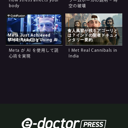
body
空の破壊
食人風習が残るアゴーリと
Meta Just Achieved
は？インドの聖者ドキュメ
Mind-Reading Using AI
ンタリー要約
Meta が AI を使用して読
I Met Real Cannibals in
心術を実現
India