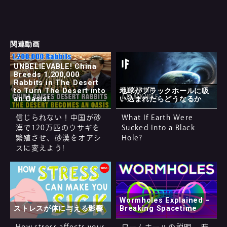
関連動画
UNBELIEVABLE! China
Breeds 1,200,000
Rabbits in The Desert
to Turn The Desert into
地球がブラックホールに吸
an Oasis!
い込まれたらどうなるか
信じられない！中国が砂
What If Earth Were
漠で120万匹のウサギを
Sucked Into a Black
繁殖させ、砂漠をオアシ
Hole?
スに変えよう!
Wormholes Explained –
ストレスが体に与える影響
Breaking Spacetime
How stress affects your
ワームホールの説明 – 時