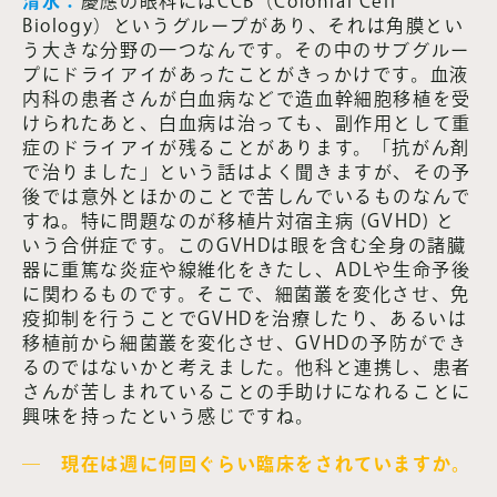
清水：
慶應の眼科にはCCB（Colonial Cell
Biology）というグループがあり、それは角膜とい
う大きな分野の一つなんです。その中のサブグルー
プにドライアイがあったことがきっかけです。血液
内科の患者さんが白血病などで造血幹細胞移植を受
けられたあと、白血病は治っても、副作用として重
症のドライアイが残ることがあります。「抗がん剤
で治りました」という話はよく聞きますが、その予
後では意外とほかのことで苦しんでいるものなんで
すね。特に問題なのが移植片対宿主病 (GVHD) と
いう合併症です。このGVHDは眼を含む全身の諸臓
器に重篤な炎症や線維化をきたし、ADLや生命予後
に関わるものです。そこで、細菌叢を変化させ、免
疫抑制を行うことでGVHDを治療したり、あるいは
移植前から細菌叢を変化させ、GVHDの予防ができ
るのではないかと考えました。他科と連携し、患者
さんが苦しまれていることの手助けになれることに
興味を持ったという感じですね。
― 現在は週に何回ぐらい臨床をされていますか。