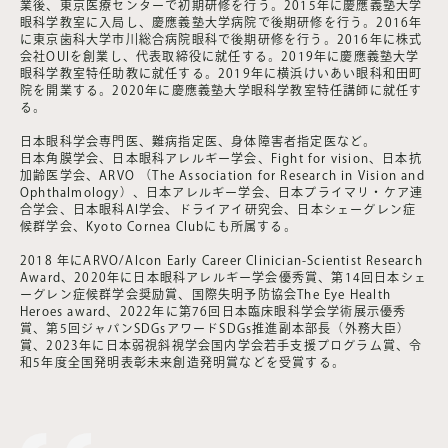
業後、東京医療センターで初期研修を行う。2015年に慶應義塾大学
眼科学教室に入局し、慶應義塾大学病院で後期研修を行う。2016年
に東京歯科大学市川総合病院眼科で後期研修を行う。2016年に株式
会社OUIを創業し、代表取締役に就任する。2019年に慶應義塾大学
眼科学教室特任助教に就任する。2019年に横浜けいあい眼科和田町
院を開業する。2020年に慶應義塾大学眼科学教室特任講師に就任す
る。
日本眼科学会専門医、難病指定医、身体障害者指定医など。
日本角膜学会、日本眼科アレルギー学会、Fight for vision、日本抗
加齢医学会、ARVO （The Association for Research in Vision and
Ophthalmology）、日本アレルギー学会、日本プライマリ・ケア連
合学会、日本眼科AI学会、ドライアイ研究会、日本シェーグレン症
候群学会、Kyoto Cornea Clubにも所属する。
2018 年にARVO/Alcon Early Career Clinician-Scientist Research
Award、2020年に日本眼科アレルギー学会優秀賞、第14回日本シェ
ーグレン症候群学会奨励賞、国際失明予防協会The Eye Health
Heroes award、2022年に第76回日本臨床眼科学会学術展示優秀
賞、第5回ジャパンSDGsアワードSDGs推進副本部長（外務大臣）
賞、2023年に日本弱視斜視学会国内学会若手支援プログラム賞、令
和5年度全国発明表彰未来創造発明賞などを受賞する。