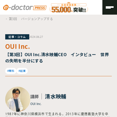
TOP
OUI Inc.
第3回 バージョンアップする
記事・コラム
2024.06.27
OUI Inc.
【第3回】OUI Inc.清水映輔CEO インタビュー 世界
の失明を半分にする
#眼科
#起業
清水映輔
講師
OUI Inc.
1987年に神奈川県横浜市で生まれる。2013年に慶應義塾大学を卒