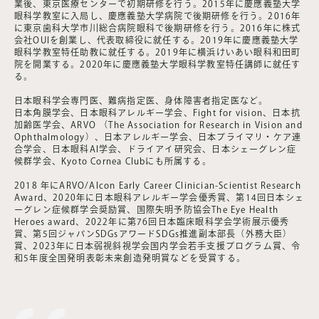
業後、東京医療センターで初期研修を行う。2015年に慶應義塾大学
眼科学教室に入局し、慶應義塾大学病院で後期研修を行う。2016年
に東京歯科大学市川総合病院眼科で後期研修を行う。2016年に株式
会社OUIを創業し、代表取締役に就任する。2019年に慶應義塾大学
眼科学教室特任助教に就任する。2019年に横浜けいあい眼科和田町
院を開業する。2020年に慶應義塾大学眼科学教室特任講師に就任す
る。
日本眼科学会専門医、難病指定医、身体障害者指定医など。
日本角膜学会、日本眼科アレルギー学会、Fight for vision、日本抗
加齢医学会、ARVO （The Association for Research in Vision and
Ophthalmology）、日本アレルギー学会、日本プライマリ・ケア連
合学会、日本眼科AI学会、ドライアイ研究会、日本シェーグレン症
候群学会、Kyoto Cornea Clubにも所属する。
2018 年にARVO/Alcon Early Career Clinician-Scientist Research
Award、2020年に日本眼科アレルギー学会優秀賞、第14回日本シェ
ーグレン症候群学会奨励賞、国際失明予防協会The Eye Health
Heroes award、2022年に第76回日本臨床眼科学会学術展示優秀
賞、第5回ジャパンSDGsアワードSDGs推進副本部長（外務大臣）
賞、2023年に日本弱視斜視学会国内学会若手支援プログラム賞、令
和5年度全国発明表彰未来創造発明賞などを受賞する。