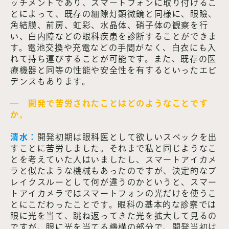
ッチメントであり、スマートフォンに取り付けるこ
とによって、既存の細隙灯顕微鏡と同様に、眼瞼、
角結膜、前房、虹彩、水晶体、硝子体の観察を行
い、白内障などの眼科疾患を診断することができま
す。電池交換や充電などの手間がなく、白衣にも入
れて持ち運びすることが可能です。また、既存の医
療機器と同等の性能や安全性を有するといったエビ
デンスもあります。
― 開発で苦労されたことはどのようなことです
か。
清水：
開発初期は眼科医として欲しいスペックを出
すことに苦労しました。それまで私と同じようなこ
とを考えていた人はいましたし、スマートアイカメ
ラと似たような機械もあったのですが、決定的なブ
レイクスルーとして何が違うのかというと、スマー
トアイカメラではスマートフォンの光だけを使うこ
とにこだわったことです。眼科の基本的な診察では
眼に光を当て、跳ね返ってきた光を拡大して見るの
ですが、眼に光を当てる機構の部分で、開発当初は