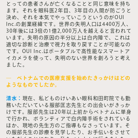
とっての患者さんが亡くなることと同じ意味を持ち
ます。それを眼科医2年目、3年目の人間が防ごうと
決め、それを本気でやっていこうというのがOUI
Inc.の創業経緯です。世界の失明人口は4400万人、
30年後には3倍の1億2,000万人を越えると言われて
います。失明の原因の半分以上は白内障で、これは
適切な診断と治療で視力を取り戻すことが可能なの
です。OUI Inc.はポータブルで高性能なスマートア
イカメラを使って、失明のない世界を創ろうと考え
ました。
― ベトナムでの医療支援を始めたきっかけはどの
ようなものでしたか。
清水：
現在、私どものけいあい眼科和田町院でも勤
務いただいている服部匡志先生との出会いがきっか
けです。服部先生は20年以上前からベトナムに単身
で行かれ、ボランティアで白内障手術をされている
ほか、現地の先生方のご指導もなさっています。そ
の服部先生の診療を見学したり、お手伝いをさせて