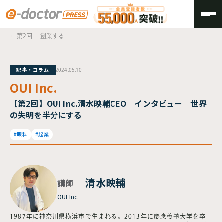
TOP
OUI Inc.
第2回 創業する
記事・コラム
2024.05.10
OUI Inc.
【第2回】OUI Inc.清水映輔CEO インタビュー 世界
の失明を半分にする
#眼科
#起業
清水映輔
講師
OUI Inc.
1987年に神奈川県横浜市で生まれる。2013年に慶應義塾大学を卒