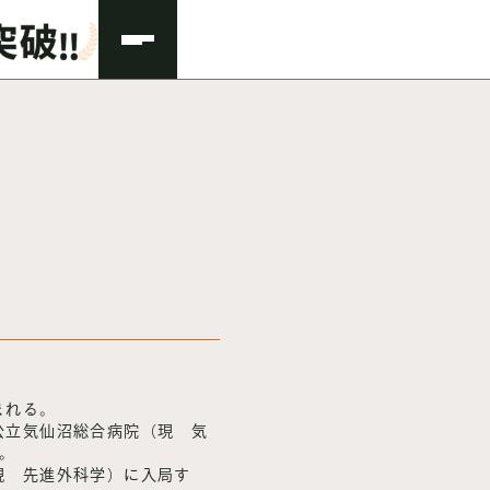
まれる。
、公立気仙沼総合病院（現 気
。
（現 先進外科学）に入局す