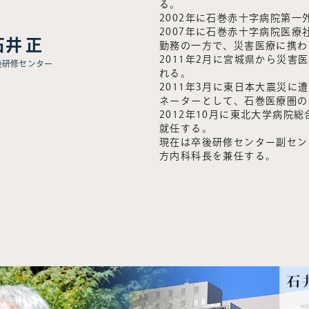
る。
2002年に石巻赤十字病院第一
2007年に石巻赤十字病院医
石井 正
勤務の一方で、災害医療に携わ
2011年2月に宮城県から災害
後研修センター
れる。
2011年3月に東日本大震災に
ネーターとして、石巻医療圏の
2012年10月に東北大学病院
就任する。
現在は卒後研修センター副セン
方内科科長を兼任する。