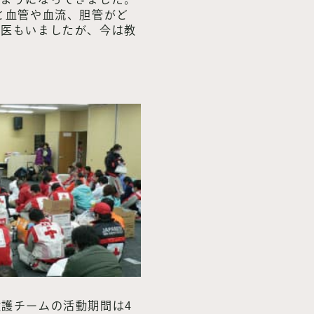
と血管や血流、胆管がど
科医もいましたが、今は教
護チームの活動期間は4