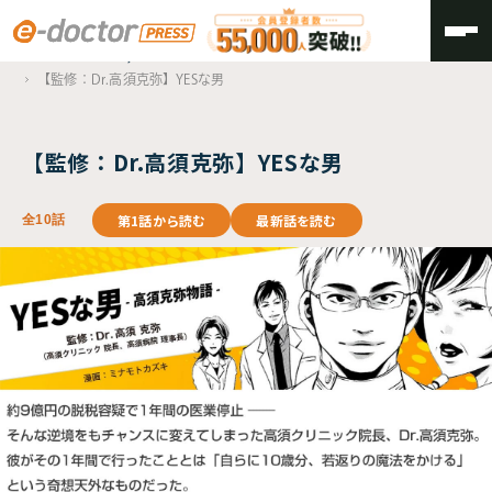
TOP
Doctor’s History
【監修：Dr.高須克弥】YESな男
【監修：Dr.高須克弥】YESな男
第1話から読む
最新話を読む
全10話