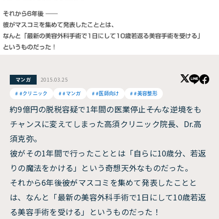
2015.03.25
マンガ
#クリニック
#マンガ
#医師向け
#美容整形
約9億円の脱税容疑で1年間の医業停止――そんな逆境をも
チャンスに変えてしまった高須クリニック院長、Dr.高
須克弥。
彼がその1年間で行ったこととは「自らに10歳分、若返
りの魔法をかける」という奇想天外なものだった。
それから6年後――彼がマスコミを集めて発表したことと
は、なんと「最新の美容外科手術で1日にして10歳若返
る美容手術を受ける」というものだった！