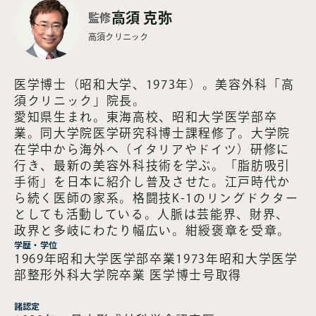
第3話
高須 克弥
登録して読む
監修
【監修：Dr.高須克弥】YES
高須クリニック
な男 第3話
2015.04.25
医学博士（昭和大学、1973年）。美容外科「高
第2話
登録して読む
須クリニック」院長。
【監修：Dr.高須克弥】YES
愛知県生まれ。東海高校、昭和大学医学部卒
な男 第2話
業。同大学院医学研究科博士課程修了。大学院
在学中から海外へ（イタリアやドイツ）研修に
2015.03.25
行き、最新の美容外科技術を学ぶ。「脂肪吸引
第1話
無料
手術」を日本に紹介し普及させた。江戸時代か
【監修：Dr.高須克弥】YES
ら続く医師の家系。格闘技K-1のリングドクター
な男 第1話
としても活動している。人脈は芸能界、財界、
政界と多岐にわたり幅広い。紺綬褒章を受章。
学歴・学位
1969年昭和大学医学部卒業1973年昭和大学医学
部整形外科大学院卒業 医学博士号取得
諸認定