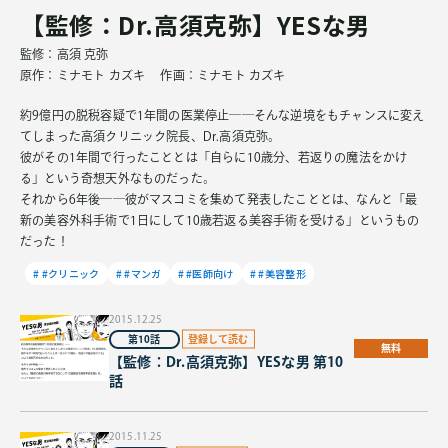
【監修：Dr.高須克弥】YESな男
監修：高須 克弥
原作：ミナモト カズキ 作画：ミナモト カズキ
約9億円の脱税容疑で1年間の医業停止――そんな逆境をもチャンスに変え
てしまった高須クリニック院長、Dr.高須克弥。
彼がその1年間で行ったこととは「自らに10歳分、若返りの魔法をかけ
る」という奇想天外なものだった。
それから6年後――彼がマスコミを集めて発表したこととは、なんと「最
新の美容外科手術で1日にして10歳若返る美容手術を受ける」というもの
だった！
#クリニック
#マンガ
#医師向け
#美容整形
2015.12.25
第10話
無料
【監修：Dr.高須克弥】YESな男 第10
話
2015.11.25