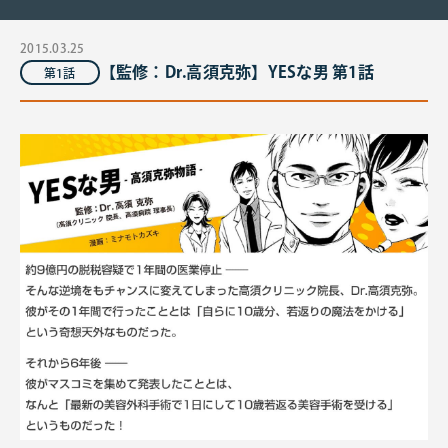
2015.03.25
【監修：Dr.高須克弥】YESな男 第1話
第1話