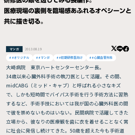
2013.08.19
マンガ
#オリジナル
#マンガ
#初期研修医向け
#心臓血管外科
大崎病院 東京ハートセンターセンター長。
34歳以来心臓外科手術の執刀医として活躍。その間、
midCABG（ミッド・キャブ）と呼ばれる小さなキズ
で、しかも短時間でバイパス手術を行う手術方法に習熟
するなど、手術手技においては我が国の心臓外科医の間
で彼を崇めないものはいない。民間病院で活躍してきた
立場から、彼なりの医療観を歯に衣を着せることなく常
に社会に発信し続けてきた。50歳を超えた今も手術道