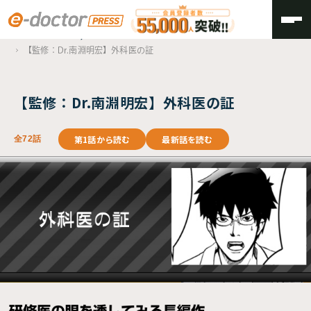
TOP
Doctor’s History
【監修：Dr.南淵明宏】外科医の証
【監修：Dr.南淵明宏】外科医の証
第1話から読む
最新話を読む
全72話