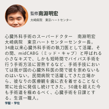
2013.08.01
第65話
南淵明宏
登録して読む
監修
【監修：Dr.南淵明宏】外科
大崎病院 東京ハートセンター
医の証 第65話
2013.08.01
心臓外科手術のスーパードクター 南淵明宏
第64話
登録して読む
大崎病院 東京ハートセンターセンター長。
【監修：Dr.南淵明宏】外科
34歳以来心臓外科手術の執刀医として活躍。そ
医の証 第64話
の間、midCABG（ミッド・キャブ）と呼ばれる
小さなキズで、しかも短時間でバイパス手術を
2013.08.01
行う手術方法に習熟するなど、手術手技におい
第63話
登録して読む
ては我が国の心臓外科医の間で彼を崇めないも
【監修：Dr.南淵明宏】外科
のはいない。民間病院で活躍してきた立場か
医の証 第63話
ら、彼なりの医療観を歯に衣を着せることなく
常に社会に発信し続けてきた。50歳を超えた今
2013.08.01
も手術道を極めるべく、心臓手術を日課とす
第62話
登録して読む
る。生涯一職人。
【監修：Dr.南淵明宏】外科
学歴・学位
医の証 第62話