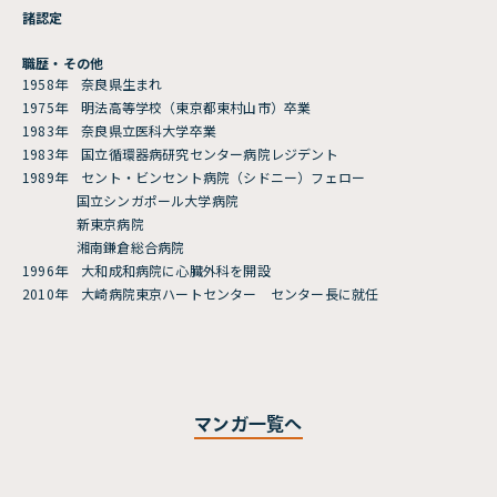
諸認定
2013.08.01
第61話
職歴・その他
登録して読む
【監修：Dr.南淵明宏】外科
1958年 奈良県生まれ
医の証 第61話
1975年 明法高等学校（東京都東村山市）卒業
1983年 奈良県立医科大学卒業
1983年 国立循環器病研究センター病院レジデント
2013.08.01
1989年 セント・ビンセント病院（シドニー）フェロー
第60話
登録して読む
国立シンガポール大学病院
【監修：Dr.南淵明宏】外科
新東京病院
医の証 第60話
湘南鎌倉総合病院
1996年 大和成和病院に心臓外科を開設
2013.08.01
2010年 大崎病院東京ハートセンター センター長に就任
第59話
登録して読む
【監修：Dr.南淵明宏】外科
医の証 第59話
2013.08.01
マンガ一覧へ
第58話
登録して読む
【監修：Dr.南淵明宏】外科
医の証 第58話