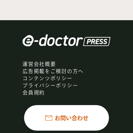
2013.08.01
第57話
登録して読む
【監修：Dr.南淵明宏】外科
医の証 第57話
2013.08.01
第56話
登録して読む
【監修：Dr.南淵明宏】外科
医の証 第56話
運営会社概要
広告掲載をご検討の方へ
2013.08.01
コンテンツポリシー
第55話
プライバシーポリシー
登録して読む
【監修：Dr.南淵明宏】外科
会員規約
医の証 第55話
2013.08.01
第54話
お問い合わせ
登録して読む
【監修：Dr.南淵明宏】外科
医の証 第54話