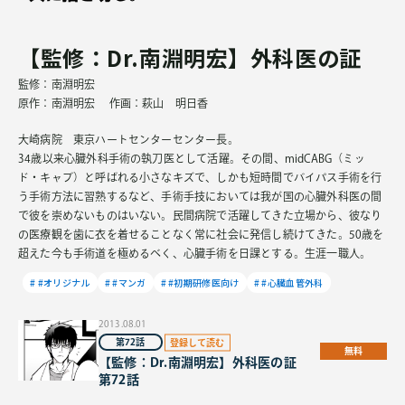
【監修：Dr.南淵明宏】外科医の証
監修：南淵明宏
原作：南淵明宏 作画：萩山 明日香
大崎病院 東京ハートセンターセンター長。
34歳以来心臓外科手術の執刀医として活躍。その間、midCABG（ミッ
ド・キャブ）と呼ばれる小さなキズで、しかも短時間でバイパス手術を行
う手術方法に習熟するなど、手術手技においては我が国の心臓外科医の間
で彼を崇めないものはいない。民間病院で活躍してきた立場から、彼なり
の医療観を歯に衣を着せることなく常に社会に発信し続けてきた。50歳を
超えた今も手術道を極めるべく、心臓手術を日課とする。生涯一職人。
#オリジナル
#マンガ
#初期研修医向け
#心臓血管外科
2013.08.01
第72話
無料
【監修：Dr.南淵明宏】外科医の証
第72話