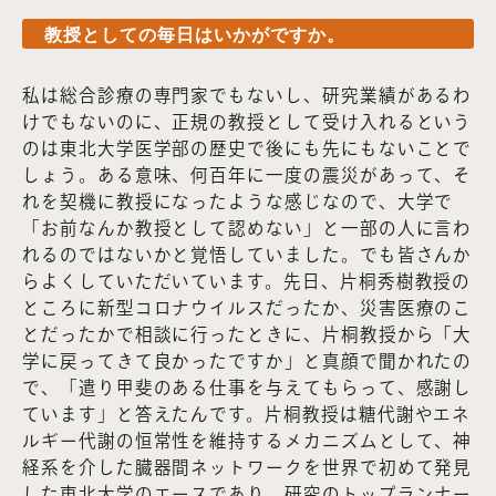
教授としての毎日はいかがですか。
私は総合診療の専門家でもないし、研究業績があるわ
けでもないのに、正規の教授として受け入れるという
のは東北大学医学部の歴史で後にも先にもないことで
しょう。ある意味、何百年に一度の震災があって、そ
れを契機に教授になったような感じなので、大学で
「お前なんか教授として認めない」と一部の人に言わ
れるのではないかと覚悟していました。でも皆さんか
らよくしていただいています。先日、片桐秀樹教授の
ところに新型コロナウイルスだったか、災害医療のこ
とだったかで相談に行ったときに、片桐教授から「大
学に戻ってきて良かったですか」と真顔で聞かれたの
で、「遣り甲斐のある仕事を与えてもらって、感謝し
ています」と答えたんです。片桐教授は糖代謝やエネ
ルギー代謝の恒常性を維持するメカニズムとして、神
経系を介した臓器間ネットワークを世界で初めて発見
した東北大学のエースであり、研究のトップランナー