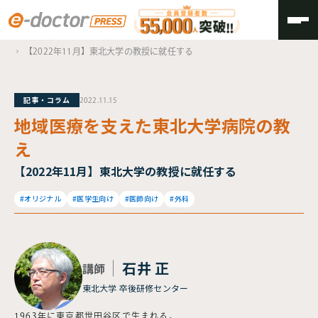
TOP
継続可能な地域医療体制について
【2022年11月】東北大学の教授に就任する
記事・コラム
2022.11.15
地域医療を支えた東北大学病院の教
え
【2022年11月】東北大学の教授に就任する
#オリジナル
#医学生向け
#医師向け
#外科
石井 正
講師
東北大学 卒後研修センター
1963年に東京都世田谷区で生まれる。