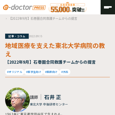
TOP
継続可能な地域医療体制について
【2022年9月】石巻圏合同救護チームからの提言
記事・コラム
2022.09.15
地域医療を支えた東北大学病院の教
え
【2022年9月】石巻圏合同救護チームからの提言
#オリジナル
#医学生向け
#医師向け
#外科
石井 正
講師
東北大学 卒後研修センター
1963年に東京都世田谷区で生まれる。