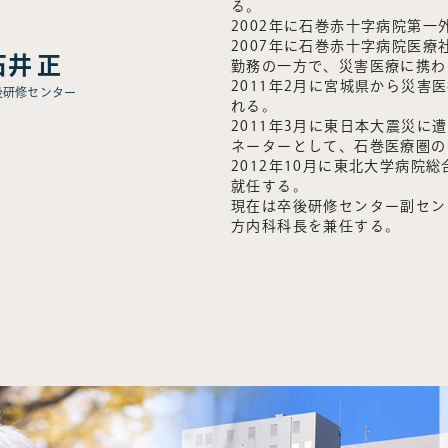
る。
2002年に石巻赤十字病院第一
2007年に石巻赤十字病院医
石井 正
勤務の一方で、災害医療に携わ
2011年2月に宮城県から災害
後研修センター
れる。
2011年3月に東日本大震災に
ネーターとして、石巻医療圏の
2012年10月に東北大学病院
就任する。
現在は卒後研修センター副セン
方内科科長を兼任する。