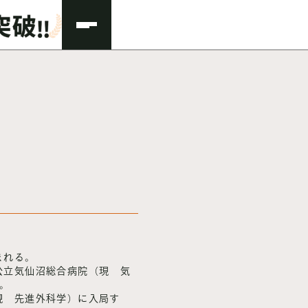
まれる。
、公立気仙沼総合病院（現 気
。
（現 先進外科学）に入局す