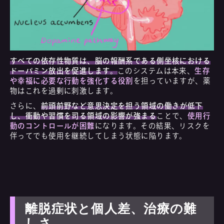
すべての依存性物質は、脳の報酬系である側坐核における
ドーパミン放出を促進します。
このシステムは本来、
生存
や幸福に必要な行動を強化する役割
を担っていますが、薬
物はこれを過剰に刺激します。
さらに、
前頭前野など意思決定を担う領域の働きが低下
し、衝動や習慣を司る領域の影響が強まる
ことで、
使用行
動のコントロールが困難
になります。その結果、リスクを
伴ってでも使用を継続してしまう状態に陥ります。
離脱症状と個人差、治療の難
しさ