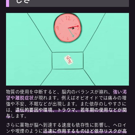
物質の使用を中断すると、脳内のバランスが崩れ、
強い渇
望や離脱症状
が現れます。例えばオピオイドでは痛みの増
強や不安、不眠などが出現します。また依存のしやすさに
は、
遺伝的要因や環境、トラウマ、若年期の使用などが関
与
します。
さらに薬物が脳へ到達する速度も依存性に影響し、ヘロイ
ンや喫煙のように
迅速に作用するものほど依存リスクが高