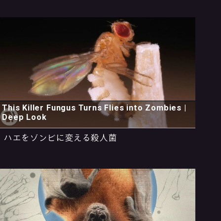
This Killer Fungus Turns Flies into Zombies |
Deep Look
ハエをゾンビに変える殺人菌