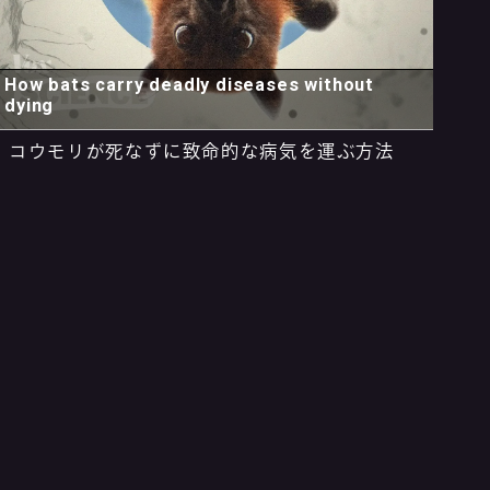
How bats carry deadly diseases without
dying
コウモリが死なずに致命的な病気を運ぶ方法