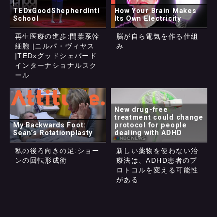
|
TEDxGoodShepherdIntl
How Your Brain Makes
School
Its Own Electricity
再生医療の進歩:間葉系幹
脳が自ら電気を作る仕組
細胞 |ニルパ・ヴィヤス
み
|TEDxグッドシェパード
インターナショナルスク
ール
New drug-free
treatment could change
My Backwards Foot:
protocol for people
Sean’s Rotationplasty
dealing with ADHD
私の後ろ向きの足:ショー
新しい薬物を使わない治
ンの回転形成術
療法は、ADHD患者のプ
ロトコルを変える可能性
がある