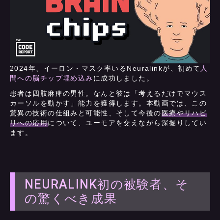
2024年、イーロン・マスク率いるNeuralinkが、初めて
人
間への脳チップ埋め込み
に成功しました。
患者は四肢麻痺の男性。なんと彼は「考えるだけでマウス
カーソルを動かす」能力を獲得します。本動画では、この
驚異の技術の仕組みと可能性、そして今後の
医療やリハビ
リへの応用
について、ユーモアを交えながら深掘りしてい
ます。
NEURALINK初の被験者、そ
の驚くべき成果