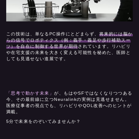
この技術は、単なるPC操作にとどまらず、
将来的には脳か
らの信号でロボティクス（例：義手・義足や歩行補助スー
ツ）を自在に制御する世界が期待
されています。リハビリ
や在宅支援の未来を大きく変える可能性を秘めた、医師と
しても見逃せない進展です。
「思考で動かす未来」
が、もはやSFではなくなりつつある
今、その最前線に立つNeuralinkの実例は見逃せません。
医療従事者の視点でも、リハビリやQOL改善へのヒントが
満載。
5分で未来をのぞいてみませんか？