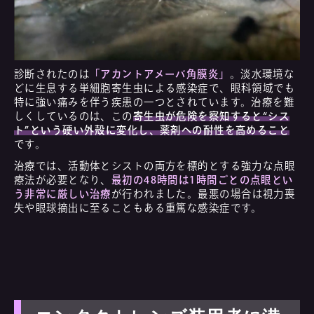
診断されたのは
「アカントアメーバ角膜炎」
。淡水環境な
どに生息する単細胞寄生虫による感染症で、眼科領域でも
特に強い痛みを伴う疾患の一つとされています。治療を難
しくしているのは、この
寄生虫が危険を察知すると“シス
ト”という硬い外殻に変化し、薬剤への耐性を高めること
です。
治療では、活動体とシストの両方を標的とする強力な点眼
療法が必要となり、
最初の48時間は1時間ごとの点眼とい
う非常に厳しい治療
が行われました。最悪の場合は視力喪
失や眼球摘出に至ることもある重篤な感染症です。