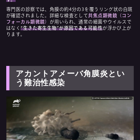
専門医の診察では、角膜の約4分の3を覆うリング状の白斑
が確認されました。詳細な検査として
共焦点顕微鏡（コン
フォーカル顕微鏡）
が用いられ、通常の細菌やウイルスで
はなく
“生きた寄生生物”が原因である可能性
が浮かび上が
ります。
アカントアメーバ角膜炎とい
う難治性感染