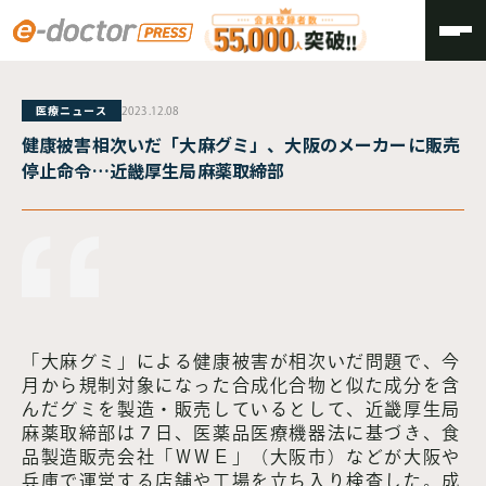
TOP
医療ニュース
2023.12.08
健康被害相次いだ「大麻グミ」、大阪のメーカーに販売
停止命令…近畿厚生局麻薬取締部
「大麻グミ」による健康被害が相次いだ問題で、今
月から規制対象になった合成化合物と似た成分を含
んだグミを製造・販売しているとして、近畿厚生局
麻薬取締部は７日、医薬品医療機器法に基づき、食
品製造販売会社「ＷＷＥ」（大阪市）などが大阪や
兵庫で運営する店舗や工場を立ち入り検査した。成