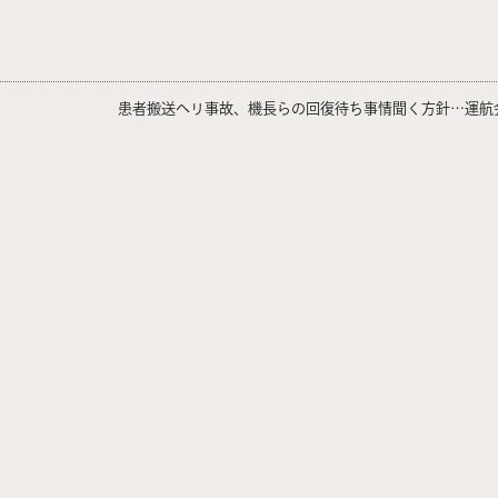
患者搬送ヘリ事故、機長らの回復待ち事情聞く方針…運航