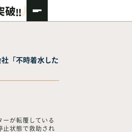
会社「不時着水した
ターが転覆している
停止状態で救助され