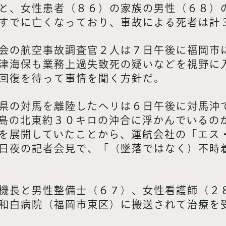
と、女性患者（８６）の家族の男性（６８）
すでに亡くなっており、事故による死者は計
会の航空事故調査官２人は７日午後に福岡市
津海保も業務上過失致死の疑いなどを視野に
回復を待って事情を聞く方針だ。
県の対馬を離陸したヘリは６日午後に対馬沖
島の北東約３０キロの沖合に浮かんでいるの
を展開していたことから、運航会社の「エス
日夜の記者会見で、「（墜落ではなく）不時
機長と男性整備士（６７）、女性看護師（２
和白病院（福岡市東区）に搬送されて治療を