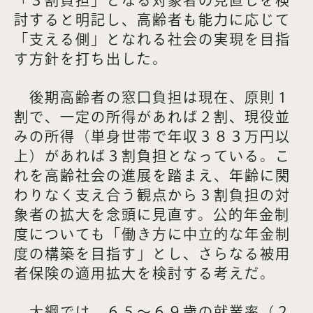
討すると明記し、高齢者も能力に応じて
「支える側」となれる社会の実現を目指
す方針を打ち出した。
後期高齢者の窓口負担は現在、原則１
割で、一定の所得があれば２割、現役並
みの所得（単身世帯で年収３８３万円以
上）があれば３割負担となっている。こ
れを高齢社会の進展を踏まえ、年齢に関
わりなく支え合う観点から３割負担の対
象者の拡大を念頭に見直す。公的年金制
度についても「働き方に中立的な年金制
度の構築を目指す」とし、さらなる被用
者保険の適用拡大を検討する考えだ。
大綱では、６５～６９歳の就業率（２