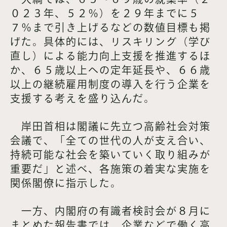
０２３年、５２％）を２９年までに５
７％まで引き上げるなどの数値目標も掲
げた。具体的には、リスキリング（学び
直し）による能力向上支援を推進するほ
か、６５歳以上への定年延長や、６６歳
以上の継続雇用制度の導入を行う企業を
支援する考えを盛り込んだ。
岸田首相は閣議に先立つ高齢社会対策
会議で、「全ての世代の人が支え合い、
持続可能な社会を築いていく取り組みが
重要だ」と述べ、各施策の着実な実施を
関係閣僚に指示した。
一方、内閣府の有識者検討会が８月に
まとめた報告書では、企業などで働く高