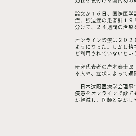
効性を裏付ける国内初の
論文が１６日、国際医学
症、強迫症の患者計１９
分けて、２４週間の治療
オンライン診療は２０２
ようになった。しかし精
ど利用されていないとい
研究代表者の岸本泰士郎
る人や、症状によって通
日本遠隔医療学会理事で
疾患をオンラインで診て
が軽減し、医師と話がし