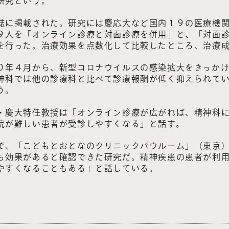
研究という。
誌に掲載された。研究には慶応大など国内１９の医療機
９人を「オンライン診療と対面診療を併用」と、「対面
を行った。治療効果を点数化して比較したところ、治療
０年４月から、新型コロナウイルスの感染拡大をきっか
神科では他の診療科と比べて診療報酬が低く抑えられて
う。
・慶大特任教授は「オンライン診療が広がれば、精神科
院が難しい患者が受診しやすくなる」と話す。
、「こどもとおとなのクリニックパウルーム」（東京）
も効果があると確認できた研究だ。精神疾患の患者が利
やすくなることもある」と話している。