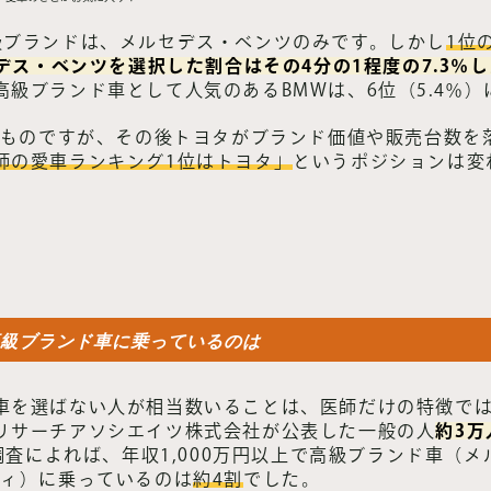
級ブランドは、メルセデス・ベンツのみです。しかし
1位
デス・ベンツを選択した割合はその4分の1程度の7.3％
級ブランド車として人気のあるBMWは、6位（5.4％
年のものですが、その後トヨタがブランド価値や販売台数を
師の愛車ランキング1位はトヨタ」
というポジションは変
で高級ブランド車に乗っているのは
車を選ばない人が相当数いることは、医師だけの特徴ではあ
リサーチアソシエイツ株式会社が公表した一般の人
約3万
た調査によれば、年収1,000万円以上で高級ブランド車（
ディ）に乗っているのは
約4割
でした。