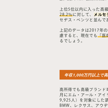
上位5位以内に入った高
28.2％
に対して、
メルセ
セデス・ベンツと並んで高
上記のデータは2017
慮すると、現在でも
「医
るでしょう。
年収1,000万円以上
高所得でも高級ブランド
月にエム・アール・アイ
9,925人）を対象にし
BMW、レクサス、アウ