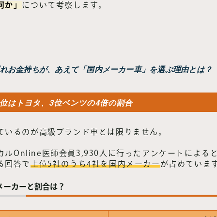
何か」
について考察します。
れお金持ちが、あえて「国内メーカー車」を選ぶ理由とは？
位はトヨタ、3位ベンツの4倍の割合
ているのが高級ブランド車とは限りません。
カルOnline医師会員3,930人に行ったアンケートによ
る回答で
上位5社のうち4社を国内メーカー
が占めていま
メーカーと割合は？