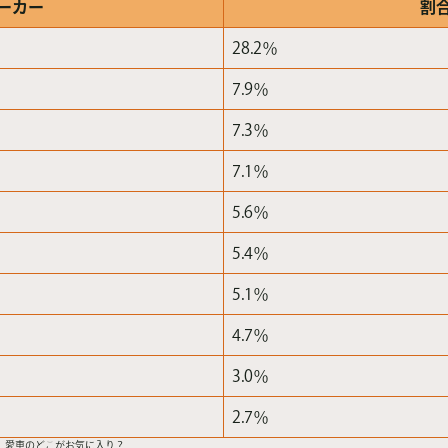
ーカー
割
28.2％
7.9％
7.3％
7.1％
5.6％
5.4％
5.1％
4.7％
3.0％
2.7％
く 愛車のどこがお気に入り？