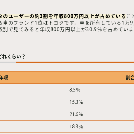
タのユーザーの約3割を年収800万円以上が占めている
こ
車のブランド1位はトヨタです。車を所有している1万9,9
別で見てみると年収800万円以上が30.9％を占めてい
どれくらい？
年収
割
8.5％
15.3％
21.6％
18.3％