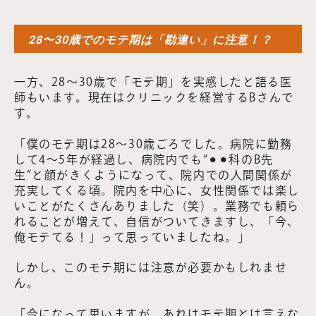
28〜30歳でのモテ期は「勘違い」に注意！？
一方、28〜30歳で「モテ期」を実感したと語る医
師もいます。現在はクリニックを経営するBさんで
す。
「僕のモテ期は28〜30歳ごろでした。病院に勤務
して4〜5年が経過し、病院内でも“⚫︎⚫︎科のB先
生”と顔がきくようになって、院内での人間関係が
充実してくる頃。院内を中心に、女性関係では楽し
いことがたくさんありました（笑）。業務でも頼ら
れることが増えて、自信がついてきますし、「今、
俺モテてる！」って思っていましたね。」
しかし、このモテ期には注意が必要かもしれませ
ん。
「今になって思いますが、あれはモテ期とは言えな