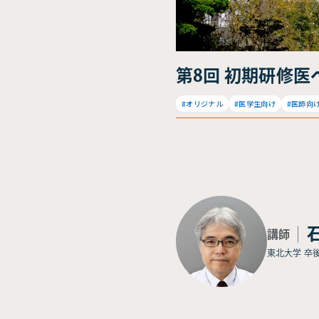
第8回 初期研修医
#オリジナル
#医学生向け
#医師向
講師
東北大学 卒