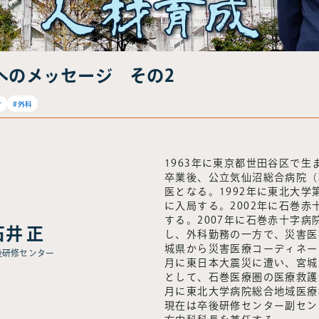
へのメッセージ その2
け
#外科
1963年に東京都世田谷区で生
卒業後、公立気仙沼総合病院（
医となる。1992年に東北大
に入局する。2002年に石巻
する。2007年に石巻赤十字
石井 正
し、外科勤務の一方で、災害医療
城県から災害医療コーディネータ
後研修センター
月に東日本大震災に遭い、宮城
として、石巻医療圏の医療救護活
月に東北大学病院総合地域医療
現在は卒後研修センター副セン