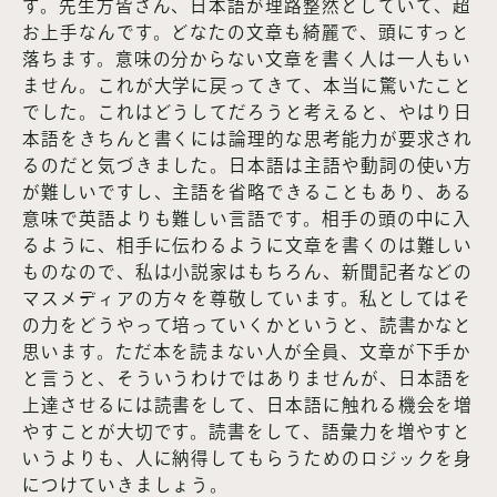
す。先生方皆さん、日本語が理路整然としていて、超
お上手なんです。どなたの文章も綺麗で、頭にすっと
落ちます。意味の分からない文章を書く人は一人もい
ません。これが大学に戻ってきて、本当に驚いたこと
でした。これはどうしてだろうと考えると、やはり日
本語をきちんと書くには論理的な思考能力が要求され
るのだと気づきました。日本語は主語や動詞の使い方
が難しいですし、主語を省略できることもあり、ある
意味で英語よりも難しい言語です。相手の頭の中に入
るように、相手に伝わるように文章を書くのは難しい
ものなので、私は小説家はもちろん、新聞記者などの
マスメディアの方々を尊敬しています。私としてはそ
の力をどうやって培っていくかというと、読書かなと
思います。ただ本を読まない人が全員、文章が下手か
と言うと、そういうわけではありませんが、日本語を
上達させるには読書をして、日本語に触れる機会を増
やすことが大切です。読書をして、語彙力を増やすと
いうよりも、人に納得してもらうためのロジックを身
につけていきましょう。