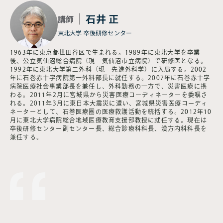
石井 正
講師
東北大学 卒後研修センター
1963年に東京都世田谷区で生まれる。1989年に東北大学を卒業
後、公立気仙沼総合病院（現 気仙沼市立病院）で研修医となる。
1992年に東北大学第二外科（現 先進外科学）に入局する。2002
年に石巻赤十字病院第一外科部長に就任する。2007年に石巻赤十字
病院医療社会事業部長を兼任し、外科勤務の一方で、災害医療に携
わる。2011年2月に宮城県から災害医療コーディネーターを委嘱さ
れる。2011年3月に東日本大震災に遭い、宮城県災害医療コーディ
ネーターとして、石巻医療圏の医療救護活動を統括する。2012年10
月に東北大学病院総合地域医療教育支援部教授に就任する。現在は
卒後研修センター副センター長、総合診療科科長、漢方内科科長を
兼任する。