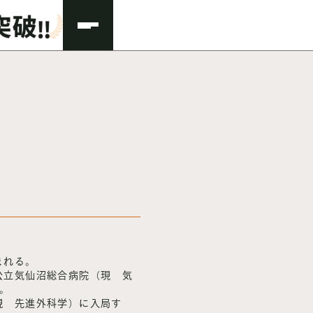
まれる。
、公立気仙沼総合病院（現 気
。
（現 先進外科学）に入局す