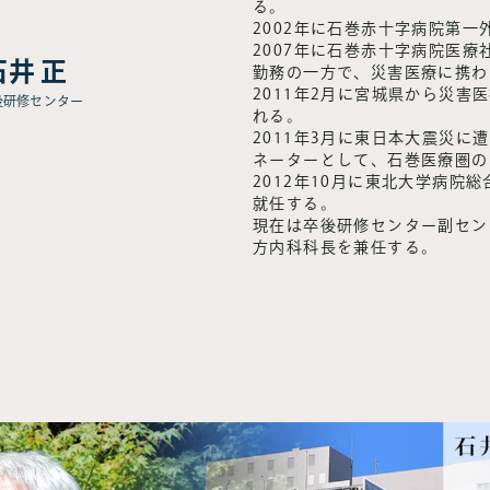
る。
2002年に石巻赤十字病院第一
2007年に石巻赤十字病院医
石井 正
勤務の一方で、災害医療に携わ
2011年2月に宮城県から災害
後研修センター
れる。
2011年3月に東日本大震災に
ネーターとして、石巻医療圏の
2012年10月に東北大学病院
就任する。
現在は卒後研修センター副セン
方内科科長を兼任する。