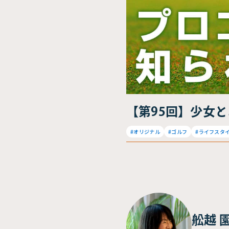
【第95回】少女
#オリジナル
#ゴルフ
#ライフスタ
舩越 