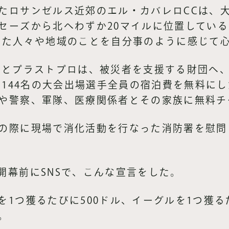
たロサンゼルス近郊のエル・カバレロCCは、
セーズから北へわずか20マイルに位置してい
けた人々や地域のことを自分事のように感じて
ルとプラストプロは、被災者を支援する財団へ、
に、144名の大会出場選手全員の宿泊費を無料に
や警察、軍隊、医療関係者とその家族に無料チ
の際に現場で消化活動を行なった消防署を慰問
開幕前にSNSで、こんな宣言をした。
1つ獲るたびに500ドル、イーグルを1つ獲る
。