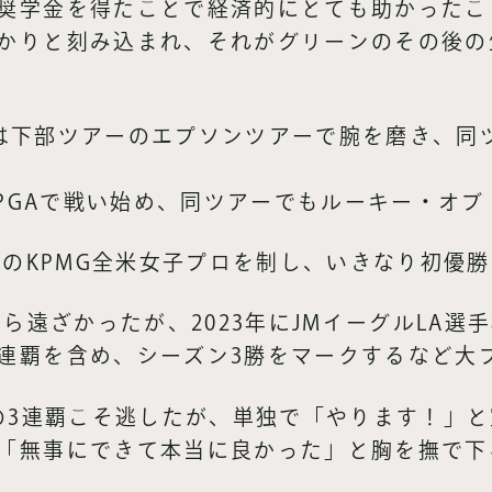
奨学金を得たことで経済的にとても助かったこ
かりと刻み込まれ、それがグリーンのその後の
7年は下部ツアーのエプソンツアーで腕を磨き、
LPGAで戦い始め、同ツアーでもルーキー・オ
大会のKPMG全米女子プロを制し、いきなり初優
から遠ざかったが、2023年にJMイーグルLA選
連覇を含め、シーズン3勝をマークするなど大
権の3連覇こそ逃したが、単独で「やります！」
「無事にできて本当に良かった」と胸を撫で下