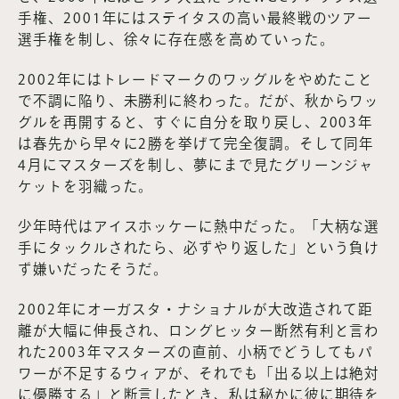
手権、2001年にはステイタスの高い最終戦のツアー
選手権を制し、徐々に存在感を高めていった。
2002年にはトレードマークのワッグルをやめたこと
で不調に陥り、未勝利に終わった。だが、秋からワッ
グルを再開すると、すぐに自分を取り戻し、2003年
は春先から早々に2勝を挙げて完全復調。そして同年
4月にマスターズを制し、夢にまで見たグリーンジャ
ケットを羽織った。
少年時代はアイスホッケーに熱中だった。「大柄な選
手にタックルされたら、必ずやり返した」という負け
ず嫌いだったそうだ。
2002年にオーガスタ・ナショナルが大改造されて距
離が大幅に伸長され、ロングヒッター断然有利と言わ
れた2003年マスターズの直前、小柄でどうしてもパ
ワーが不足するウィアが、それでも「出る以上は絶対
に優勝する」と断言したとき、私は秘かに彼に期待を