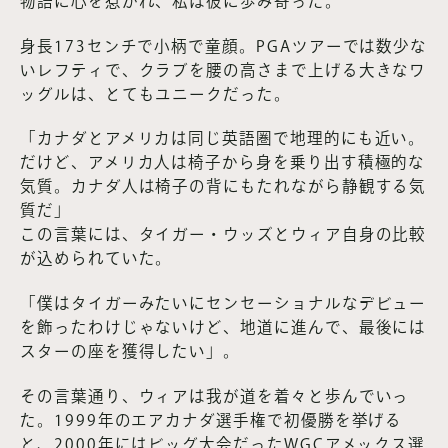
物語に心を惹かれ、私は彼に歩み寄った。
身長173センチで小柄で童顔。PGAツアーでは数少な
いレフティで、クラブを腰の高さまで上げる大きなワ
ッグルは、とてもユニークだった。
「カナダとアメリカは同じ英語圏で地理的にも近い。
だけど、アメリカ人は椅子から身を乗り出す積極的な
気質。カナダ人は椅子の背にもたれながら静観する気
質だ」
この言葉には、タイガー・ウッズとウィア自身の比較
が込められていた。
「僕はタイガーみたいにセンセーショナルなデビュー
を飾ったわけじゃないけど、地道に進んで、最後には
スターの座を獲得したい」。
その言葉通り、ウィアは我が道を着々と歩んでいっ
た。1999年のエアカナダ選手権で初優勝を挙げる
と、2000年にはビッグ大会だったWGCアメックス選