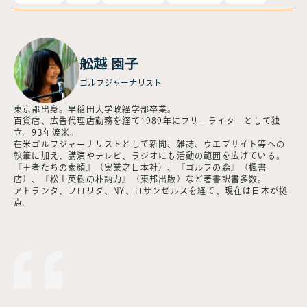
舩越 園子
ゴルフジャーナリスト
東京都出身。早稲田大学政経学部卒業。
百貨店、広告代理店勤務を経て1989年にフリーライターとして独
立。93年渡米。
在米ゴルフジャーナリストとして新聞、雑誌、ウエブサイト等への
執筆に加え、講演やテレビ、ラジオにも活動の範囲を広げている。
『王者たちの素顔』（実業之日本社）、『ゴルフの森』（楓書
店）、『松山英樹の朴訥力』（東邦出版）など著書訳書多数。
アトランタ、フロリダ、NY、ロサンゼルスを経て、現在は日本が拠
点。