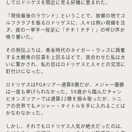
してロドリゲスを間近に見る好機に恵まれた。
「現役最後のラウンド」ということで、故郷の地でゴ
ルフクラブを振るロドリゲスに、人々は熱い視線を注
ぎ、彼の一挙手一投足に「チチ！チチ！」の呼び声が
鳴り響いた。
その熱狂ぶりは、黄金時代のタイガー・ウッズに興奮
する大観衆の狂喜を上回るほどで、居合わせた私は大
いに驚かされ、私の目はロドリゲスと人々との交流に
釘付けになった。
ロドリゲスはPGAツアー通算8勝だが、メジャー優勝
は一度も挙げられなかった。50歳から臨んだチャン
ピオンズツアーでは通算22勝を掴み取ったが、シニ
アの世界でもメジャー・タイトルを手に入れることは
かなわなかった。
しかし、それでもロドリゲス人気が絶大だったのは、