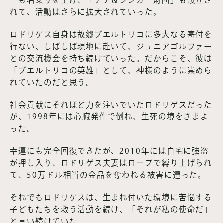
―も名乗りを上げ、「チチ＆ジンガー財団」も設立さ
れて、活動はさらに拡大されていった。
ロドリゲス自身は故郷プエルトリコに多大なる寄付を
行ない、しばしば現地に赴いて、ジュニアゴルファー
との交流機会を持ち続けていった。だからこそ、彼は
「プエルトリコの英雄」として、神様のように崇めら
れていたのだと思う。
社会貢献にそれほど力を注いでいたロドリゲスだった
が、1998年には心臓発作で倒れ、生死の境をさまよ
った。
幸運にも完全回復できたが、2010年には自宅に強盗
が押し入り、ロドリゲス夫妻はロープで縛り上げられ
て、50万ドル相当の金品を奪われる被害に遭った。
それでもロドリゲスは、生まれ付いた環境に苦悩する
子どもたちを救う活動を続け、「それが私の使命だ」
と言い続けていた。