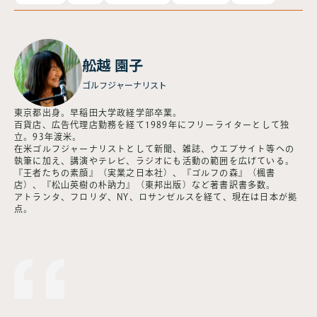
舩越 園子
ゴルフジャーナリスト
東京都出身。早稲田大学政経学部卒業。
百貨店、広告代理店勤務を経て1989年にフリーライターとして独
立。93年渡米。
在米ゴルフジャーナリストとして新聞、雑誌、ウエブサイト等への
執筆に加え、講演やテレビ、ラジオにも活動の範囲を広げている。
『王者たちの素顔』（実業之日本社）、『ゴルフの森』（楓書
店）、『松山英樹の朴訥力』（東邦出版）など著書訳書多数。
アトランタ、フロリダ、NY、ロサンゼルスを経て、現在は日本が拠
点。