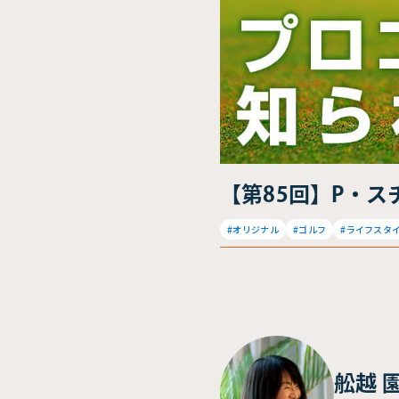
【第85回】P・
#オリジナル
#ゴルフ
#ライフスタ
舩越 