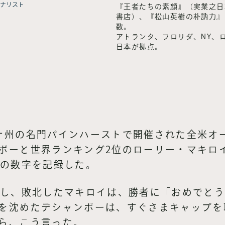
ナリスト
『王者たちの素顔』（実業之日
書店）、『松山英樹の朴訥力』
数。
アトランタ、フロリダ、NY、
日本が拠点。
ナ州の名門パインハーストで開催された全米オ
ボーと世界ランキング2位のローリー・マキロイ
高の数字を記録した。
喫し、敗北したマキロイは、勝者に「おめでと
を沈めたデシャンボーは、すぐさまキャップを
ら、こう言った。